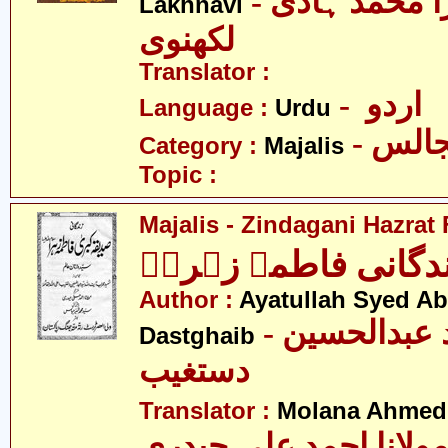
- علامہ مرزا محمّد ہادی
Lakhnavi
لکھنوی
Translator :
- اردو
Language :
Urdu
- الس
Category :
Majalis
Topic :
Majalis - Zindagani Hazrat
دگانی فاطمہ زہراؑ
Author :
Ayatullah Syed A
- آیت اللہ سید عبدالحسین
Dastghaib
دستغیب
Translator :
Molana Ahmed 
ولانا احمد علی حیدری