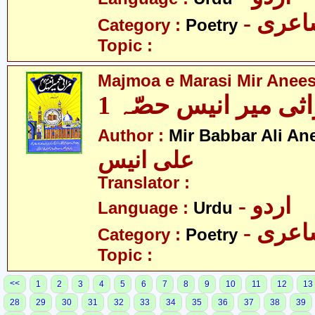
- عری
Category :
Poetry
Topic :
Majmoa e Marasi Mir Anees
ثی میر انیس حصّہ 1
Author :
Mir Babbar Ali An
علی انیس
Translator :
- اردو
Language :
Urdu
- عری
Category :
Poetry
Topic :
<<
1
2
3
4
5
6
7
8
9
10
11
12
13
28
29
30
31
32
33
34
35
36
37
38
39