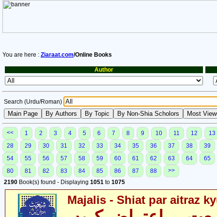
You are here :
Ziaraat.com
/Online Books
Author
Search (Urdu/Roman)
<<
1
2
3
4
5
6
7
8
9
10
11
12
13
28
29
30
31
32
33
34
35
36
37
38
39
54
55
56
57
58
59
60
61
62
63
64
65
>>
80
81
82
83
84
85
86
87
88
2190
Book(s) found - Displaying
1051
to
1075
Majalis - Shiat par aitraz k