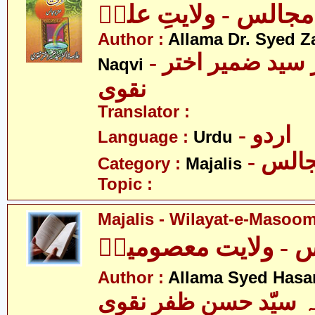
مجالس - ولایتِ علیؑ
Author :
Allama Dr. Syed Z
- علامہ ڈاکٹر سید ضمیر اختر
Naqvi
نقوی
Translator :
- اردو
Language :
Urdu
- الس
Category :
Majalis
Topic :
Majalis - Wilayat-e-Masoom
 - ولایت معصومینؑ
Author :
Allama Syed Hasa
ہ سیّد حسن ظفر نقوی