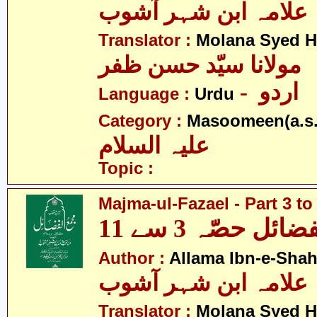
علامہ ابن شہر آشوب
Translator :
Molana Syed H
مولانا سیّد حسن ظفر
- اردو
Language :
Urdu
Category :
Masoomeen(a.s.
علیہ السلام
Topic :
Majma-ul-Fazael - Part 3 to
ئل حصّہ 3 سے 11
Author :
Allama Ibn-e-Sha
علامہ ابن شہر آشوب
Translator :
Molana Syed H