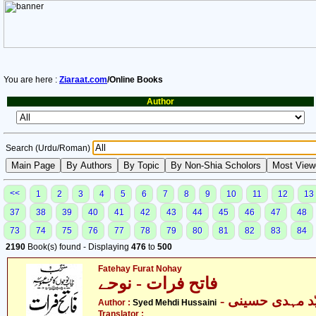
You are here :
Ziaraat.com
/Online Books
Author
Search (Urdu/Roman)
<<
1
2
3
4
5
6
7
8
9
10
11
12
13
37
38
39
40
41
42
43
44
45
46
47
48
73
74
75
76
77
78
79
80
81
82
83
84
2190
Book(s) found - Displaying
476
to
500
Fatehay Furat Nohay
فاتح فرات - نوحے
- د مہدی حسینی
Author :
Syed Mehdi Hussaini
Translator :