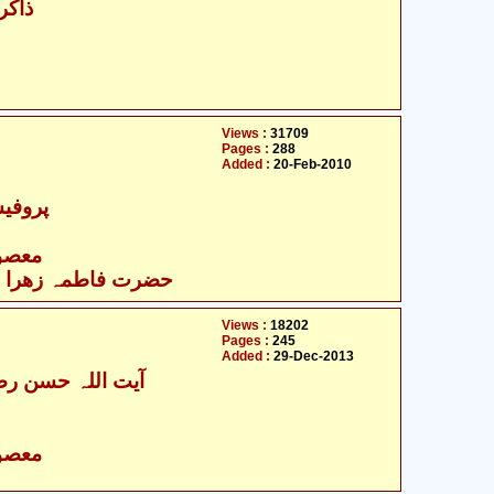
ذاکر
Views :
31709
Pages :
288
Added :
20-Feb-2010
پروفیس
- معصومین علیہ السلام
حضرت فاطمہ زھرا سلام
Views :
18202
Pages :
245
Added :
29-Dec-2013
آیت اللہ حسن رضا
- معصومین علیہ السلام