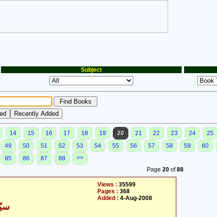
Subject
14
15
16
17
18
19
20
21
22
23
24
25
49
50
51
52
53
54
55
56
57
58
59
60
>>
85
86
87
88
Page
20
of
88
Views :
35599
Pages :
368
Added :
4-Aug-2008
سیّ