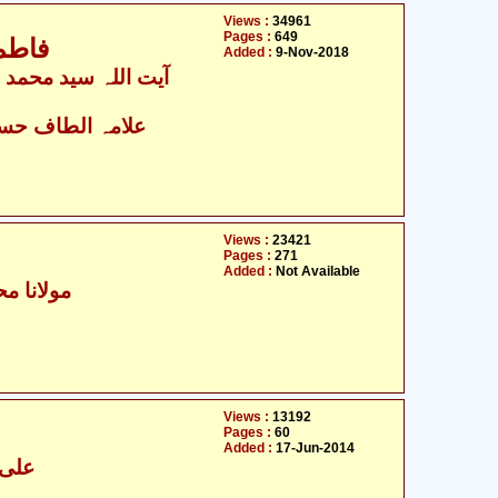
Views :
34961
Pages :
649
فاطم
Added :
9-Nov-2018
آیت ال
علامہ الطاف حسین
Views :
23421
Pages :
271
Added :
Not Available
مولانا محم
Views :
13192
Pages :
60
Added :
17-Jun-2014
علی 