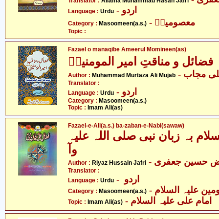
Translator :
Allama Muhammad Hasan Jafri
- اردو
Language :
Urdu
- معصومینؑ
Category :
Masoomeen(a.s.)
Topic :
Fazael o manaqibe Ameerul Momineen(as)
فضائل و مناقتِ امیر المومنینؑ
- ی مجاب
Author :
Muhammad Murtaza Ali Mujab
Translator :
- اردو
Language :
Urdu
Category :
Masoomeen(a.s.)
Topic :
Imam Ali(as)
Fazael-e-Ali(a.s.) ba-zaban-e-Nabi(sawaw)
لام بہ زبان نبی صلی اللہ علیہ
وآ
- ض حسین جعفری
Author :
Riyaz Hussain Jafri
Translator :
- اردو
Language :
Urdu
Category :
Masoomeen(a.s.)
- امام علی علیہ السلام
Topic :
Imam Ali(as)