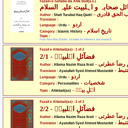
Fazael-e-Sahaba wa Ahle Bait(a.s.)
ل صحابہ و اہلبیت علیہ السلام
-  الحق قادری
Author :
Shah Turabul Haq Qadri
Translator :
- اردو
Language :
Urdu
- تاریخِ اسلام
Category :
Islamic History
Topic :
From Non-Shia Scholor. Included for reference and research.
Fazail e Ahlebait(as) - 1 of 2
فضآئلِ اہلبیتؑ - 2/1
-  رضآ عطرتی
Author :
Allama Nazim Raza Itrati
- بط
Translator :
Ayatullah Syed Ahmed Mustanbit
- اردو
Language :
Urdu
- شخصیات
Category :
Personalities
- اہلِ بیتؑ
Topic :
Ahlebait(as)
Fazail e Ahlebait(as) - 2 of 2
فضآئلِ اہلبیتؑ - 2/2
-  رضآ عطرتی
Author :
Allama Nazim Raza Itrati
- بط
Translator :
Ayatullah Syed Ahmed Mustanbit