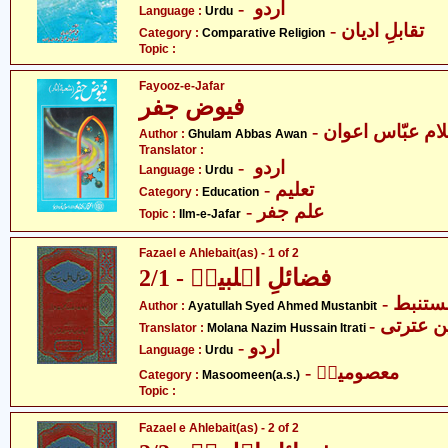
- اردو
Language :
Urdu
- تقابلِ ادیان
Category :
Comparative Religion
Topic :
Fayooz-e-Jafar
فیوض جفر
Author :
Ghulam Abbas Awan
Translator :
- اردو
Language :
Urdu
- تعلیم
Category :
Education
- علم جفر
Topic :
Ilm-e-Jafar
Fazael e Ahlebait(as) - 1 of 2
فضائلِ اہلبیتؑ - 2/1
- ستنبط
Author :
Ayatullah Syed Ahmed Mustanbit
-  عترتی
Translator :
Molana Nazim Hussain Itrati
- اردو
Language :
Urdu
- معصومینؑ
Category :
Masoomeen(a.s.)
Topic :
Fazael e Ahlebait(as) - 2 of 2