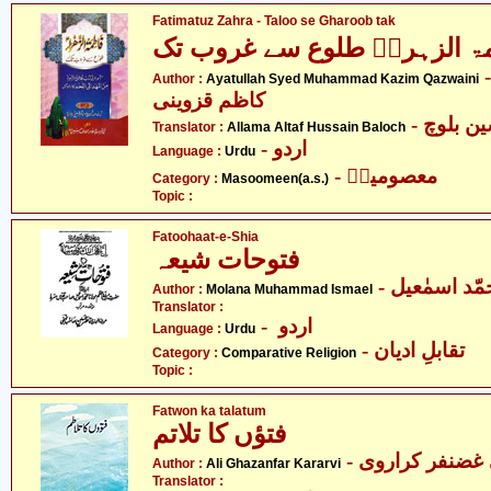
Fatimatuz Zahra - Taloo se Gharoob tak
ۃ الزہراؑ طلوع سے غروب تک
- لہ سید محمد
Author :
Ayatullah Syed Muhammad Kazim Qazwaini
کاظم قزوینی
-  بلوچ
Translator :
Allama Altaf Hussain Baloch
- اردو
Language :
Urdu
- معصومینؑ
Category :
Masoomeen(a.s.)
Topic :
Fatoohaat-e-Shia
فتوحات شیعہ
- ّد اسمٰعیل
Author :
Molana Muhammad Ismael
Translator :
- اردو
Language :
Urdu
- تقابلِ ادیان
Category :
Comparative Religion
Topic :
Fatwon ka talatum
فتؤں کا تلاتم
- غضنفر کراروی
Author :
Ali Ghazanfar Kararvi
Translator :