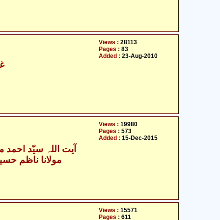
Views :
28113
Pages :
83
Added :
23-Aug-2010
- غلام عبّاس اعوان
Views :
19980
Pages :
573
Added :
15-Dec-2015
آیت اللہ سیّد احمد م
مولانا ناظم حسین
Views :
15571
Pages :
611