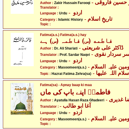
-  حسین فاروقی
Author :
Zakir Hussain Farooqi
Translator :
- اردو
Language :
Urdu
- تاریخِ اسلام
Category :
Islamic History
Topic :
Fatima(a.s.) Fatima(a.s.) hay
فاطمه (س) فاطمہ (س) ہے
- ڈاکٹر علی شریعتی
Author :
Dr. Ali Shariati
- ر سردار نقوی
Translator :
Prof. Sardar Naqvi
- اردو
Language :
Urdu
Category :
Masoomeen(a.s.)
-  اللہ علیھا
Topic :
Hazrat Fatima Zehra(sa)
Fatima(sa) - Apnay baap ki maa
فاطمہؑ اپنے باپ کی ماں
-  غدیری
Author :
Ayatulla Hasan Raza Ghadeeri
- آغا ابو طالب
Translator :
- اردو
Language :
Urdu
Category :
Masoomeen(a.s.)
Topic :