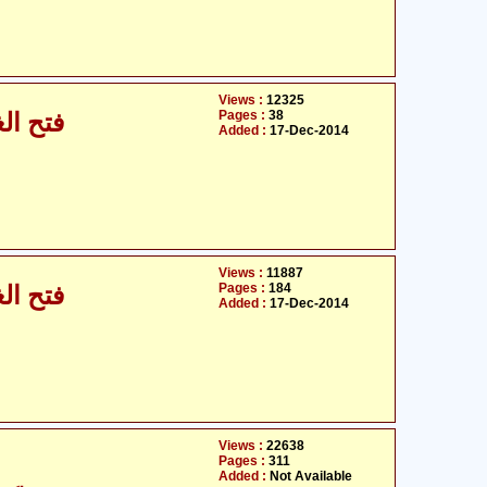
Views :
12325
Pages :
38
فتح الغ
Added :
17-Dec-2014
Views :
11887
Pages :
184
فتح الغ
Added :
17-Dec-2014
Views :
22638
Pages :
311
Added :
Not Available