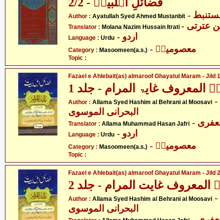
فضائلِ اہلبیتؑ - 2/2
- ستنبط
Author :
Ayatullah Syed Ahmed Mustanbit
-  عترتی
Translator :
Molana Nazim Hussain Itrati
- اردو
Language :
Urdu
- معصومینؑ
Category :
Masoomeen(a.s.)
Topic :
Fazael e Ahlebait(as) almaroof Ghayatul Maram - Jild 
تؑ المعروف غایۃ المرام - جلد 1
- علامہ سید ہاشم
Author :
Allama Syed Hashim al Behrani al Moosavi
البحرانی الموسوی
- فری
Translator :
Allama Muhammad Hasan Jafri
- اردو
Language :
Urdu
- معصومینؑ
Category :
Masoomeen(a.s.)
Topic :
Fazael e Ahlebait(as) almaroof Ghayatul Maram - Jild 
ؑ المعروف غایت المرام - جلد 2
- علامہ سید ہاشم
Author :
Allama Syed Hashim al Behrani al Moosavi
البحرانی الموسوی
- فری