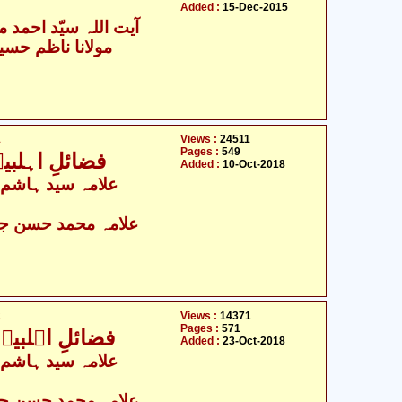
Added :
15-Dec-2015
آیت اللہ سیّد احمد م
مولانا ناظم حسین
1
Views :
24511
Pages :
549
فضائلِ اہلبی
Added :
10-Oct-2018
علامہ محمد حسن جع
2
Views :
14371
Pages :
571
فضائلِ اہلبیت
Added :
23-Oct-2018
علامہ محمد حسن جع