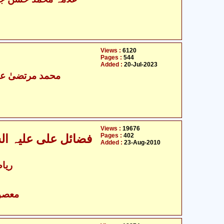
Views :
6120
Pages :
544
Added :
20-Jul-2023
محمد مرتضیٰ عل
Views :
19676
Pages :
402
فضائل علی علیہ الس
Added :
23-Aug-2010
ریا
- معصومین علیہ السلام