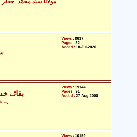
مولانا سیّد محمّد جعفر زی
Views :
8637
Pages :
52
Added :
18-Jul-2020
سی
Views :
19144
Pages :
91
بقائے خدا سے بقائے شبّیر علیہ السلام تک
Added :
27-Aug-2008
ہاشم
Views :
10159