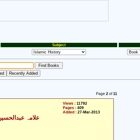
Subject
Page
2
of
11
Views :
11792
Pages :
409
Added :
27-Mar-2013
علامہ عبدالحسین ا