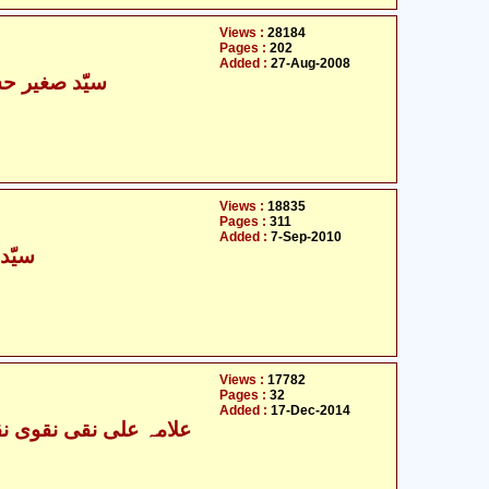
Views :
28184
Pages :
202
Added :
27-Aug-2008
سیّد صغیر حس
Views :
18835
Pages :
311
Added :
7-Sep-2010
سیّد
Views :
17782
Pages :
32
Added :
17-Dec-2014