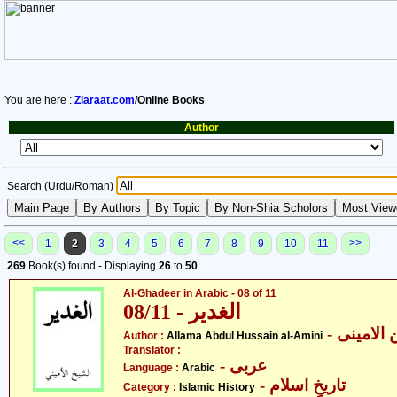
You are here :
Ziaraat.com
/Online Books
Author
Search (Urdu/Roman)
<<
>>
1
2
3
4
5
6
7
8
9
10
11
269
Book(s) found - Displaying
26
to
50
Al-Ghadeer in Arabic - 08 of 11
08/11 - الغدیر
- لامینی
Author :
Allama Abdul Hussain al-Amini
Translator :
- عربی
Language :
Arabic
- تاریخِ اسلام
Category :
Islamic History