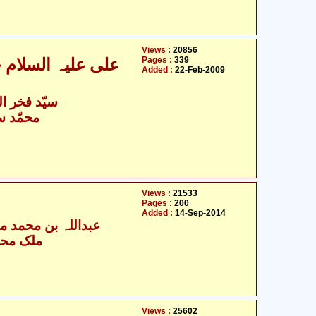
Views :
20856
Pages :
339
علی علیہ السلام 
Added :
22-Feb-2009
سیّد فخر ال
- محمّد سلیم علوی
Views :
21533
Pages :
200
Added :
14-Sep-2014
عبداللہ بن محمد مس
ملک محم
Views :
25602