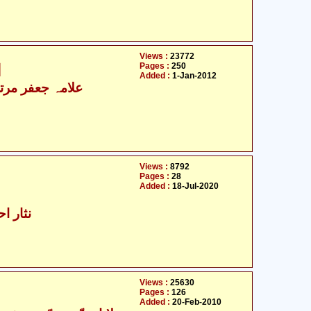
Views :
23772
Pages :
250
ا
Added :
1-Jan-2012
- علامہ جعفر مرتضیٰ عاملی
Views :
8792
Pages :
28
Added :
18-Jul-2020
نثار اح
Views :
25630
Pages :
126
Added :
20-Feb-2010