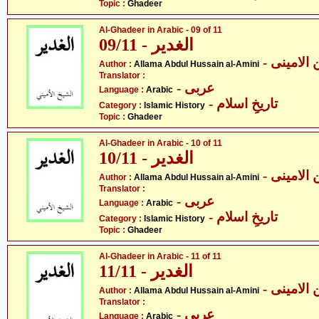
Topic :
Ghadeer
Al-Ghadeer in Arabic - 09 of 11
09/11 - الغدیر
- لامینی
Author :
Allama Abdul Hussain al-Amini
Translator :
- عربی
Language :
Arabic
- تاریخِ اسلام
Category :
Islamic History
Topic :
Ghadeer
Al-Ghadeer in Arabic - 10 of 11
10/11 - الغدیر
- لامینی
Author :
Allama Abdul Hussain al-Amini
Translator :
- عربی
Language :
Arabic
- تاریخِ اسلام
Category :
Islamic History
Topic :
Ghadeer
Al-Ghadeer in Arabic - 11 of 11
11/11 - الغدیر
- لامینی
Author :
Allama Abdul Hussain al-Amini
Translator :
- عربی
Language :
Arabic