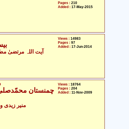
Pages :
210
Added :
17-May-2015
Views :
14983
Pages :
97
بیس
Added :
17-Jun-2014
آیت اللہ مرتضیٰ مطھ
9
Views :
18764
Pages :
204
چمنستان محمّدصلی -
Added :
11-Nov-2009
منیر زیدی و