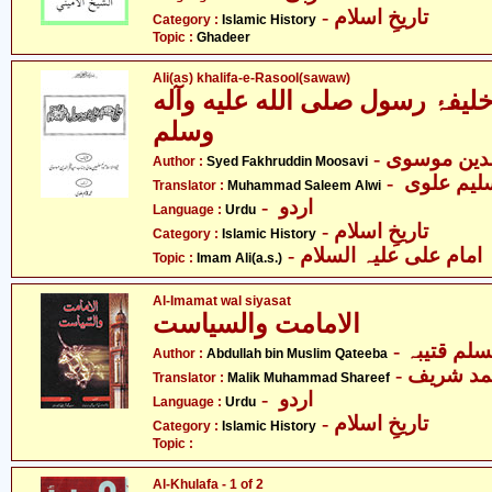
- تاریخِ اسلام
Category :
Islamic History
Topic :
Ghadeer
Ali(as) khalifa-e-Rasool(sawaw)
خلیفۂ رسول صلى الله عليه وآله
وسلم
- دین موسوی
Author :
Syed Fakhruddin Moosavi
Translator :
Muhammad Saleem Alwi
- اردو
Language :
Urdu
- تاریخِ اسلام
Category :
Islamic History
- امام علی علیہ السلام
Topic :
Imam Ali(a.s.)
Al-Imamat wal siyasat
الامامت والسیاست
- لم قتیبہ
Author :
Abdullah bin Muslim Qateeba
- د شریف
Translator :
Malik Muhammad Shareef
- اردو
Language :
Urdu
- تاریخِ اسلام
Category :
Islamic History
Topic :
Al-Khulafa - 1 of 2