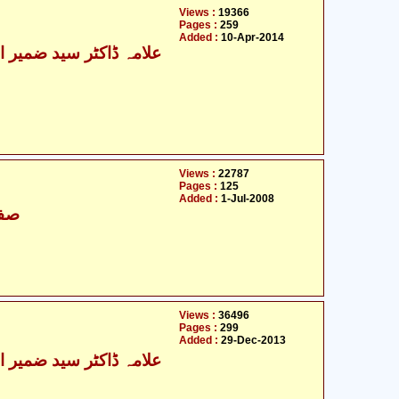
Views :
19366
Pages :
259
Added :
10-Apr-2014
Views :
22787
Pages :
125
Added :
1-Jul-2008
صفد
Views :
36496
Pages :
299
Added :
29-Dec-2013