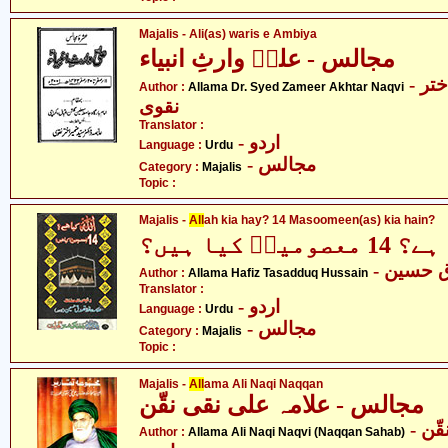
Majalis - Ali(as) waris e Ambiya
مجالس - علیؑ وارثِ انبیاء
- علامہ ڈاکٹر سیّد ضمیر اختر
Author :
Allama Dr. Syed Zameer Akhtar Naqvi
نقوی
Translator :
- اردو
Language :
Urdu
- مجالس
Category :
Majalis
Topic :
Majalis -
All
ah kia hay? 14 Masoomeen(as) kia hain?
نؑ کیا ہیں؟
-  حسین
Author :
Allama Hafiz Tasadduq Hussain
Translator :
- اردو
Language :
Urdu
- مجالس
Category :
Majalis
Topic :
Majalis -
All
ama Ali Naqi Naqqan
مجالس - علامہ علی نقی نقّن
- علامہ علی نقی نقوی - نقّن
Author :
Allama Ali Naqi Naqvi (Naqqan Sahab)