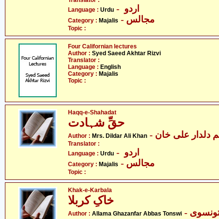
Translator :
- اردو
Language :
Urdu
- مجالس
Category :
Majalis
Topic :
Four Californian lectures
Author :
Syed Saeed Akhtar Rizvi
Translator :
Language :
English
Category :
Majalis
Topic :
Haqq-e-Shahadat
حقِّ شہادت
- م دلدار علی خان
Author :
Mrs. Dildar Ali Khan
Translator :
- اردو
Language :
Urdu
- مجالس
Category :
Majalis
Topic :
Khak-e-Karbala
خاکِ کربلا
- ونسوی
Author :
Allama Ghazanfar Abbas Tonswi