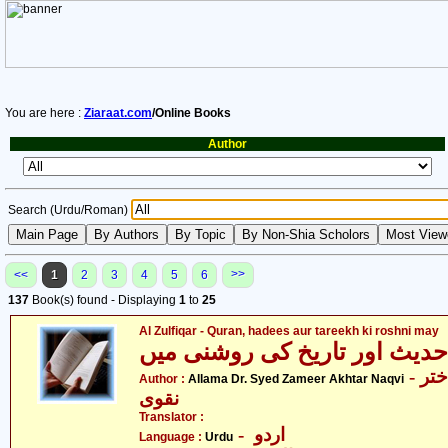
You are here :
Ziaraat.com
/Online Books
Author
Search (Urdu/Roman)
>>
<<
1
2
3
4
5
6
137
Book(s) found - Displaying
1
to
25
Al Zulfiqar - Quran, hadees aur tareekh ki roshni may
 حدیث اور تاریخ کی روشنی میں
- علامہ ڈاکٹر سیّد ضمیر اختر
Author :
Allama Dr. Syed Zameer Akhtar Naqvi
نقوی
Translator :
- اردو
Language :
Urdu