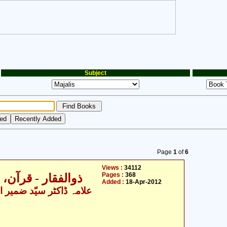
Subject
Page
1
of
6
Views :
34112
Pages :
368
ذوالفقار - قرآن،
Added :
18-Apr-2012