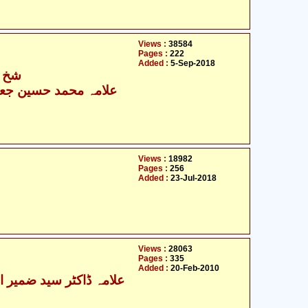
Views :
38584
Pages :
222
Added :
5-Sep-2018
شخ ج
علامہ محمد حسین جعف
Views :
18982
Pages :
256
Added :
23-Jul-2018
Views :
28063
Pages :
335
Added :
20-Feb-2010