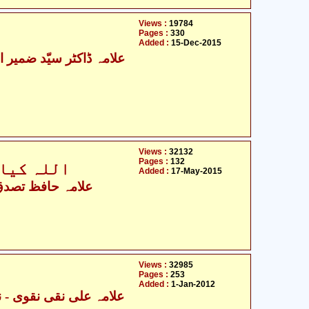
Views :
19784
Pages :
330
Added :
15-Dec-2015
Views :
32132
Pages :
132
اللہ کیا ہے؟ 14 معصومی
Added :
17-May-2015
علامہ حافظ تصدق
Views :
32985
Pages :
253
Added :
1-Jan-2012