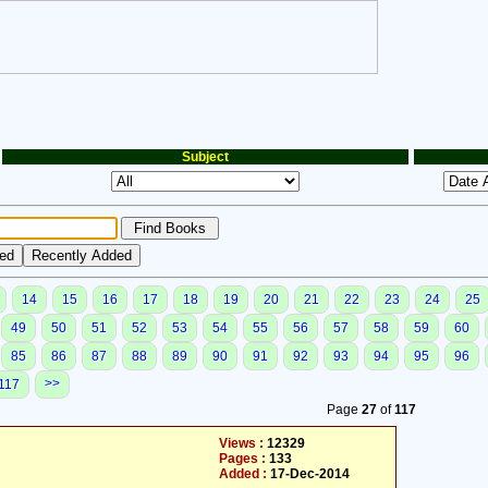
Subject
14
15
16
17
18
19
20
21
22
23
24
25
49
50
51
52
53
54
55
56
57
58
59
60
85
86
87
88
89
90
91
92
93
94
95
96
>>
117
Page
27
of
117
Views :
12329
Pages :
133
Added :
17-Dec-2014