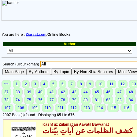
You are here :
Ziaraat.com
/Online Books
Author
Search (Urdu/Roman)
<<
1
2
3
4
5
6
7
8
9
10
11
12
13
37
38
39
40
41
42
43
44
45
46
47
48
73
74
75
76
77
78
79
80
81
82
83
84
107
108
109
110
111
112
113
114
115
116
2907
Book(s) found - Displaying
651
to
675
Kashf uz Zulamat an Aayatil Bayyanat
کشف الظلمات عن آیاتِ بیّنات