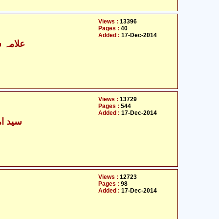
Views :
13396
Pages :
40
Added :
17-Dec-2014
علامہ س
Views :
13729
Pages :
544
Added :
17-Dec-2014
سید امد
Views :
12723
Pages :
98
Added :
17-Dec-2014