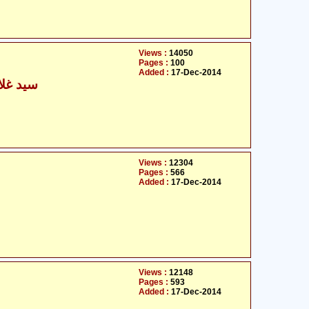
Views :
14050
Pages :
100
Added :
17-Dec-2014
سید غلام
Views :
12304
Pages :
566
Added :
17-Dec-2014
Views :
12148
Pages :
593
Added :
17-Dec-2014