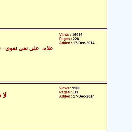
Views :
16016
Pages :
226
Added :
17-Dec-2014
Views :
9500
Pages :
111
لا 
Added :
17-Dec-2014