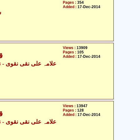
Pages :
354
Added :
17-Dec-2014
س
Views :
13909
Pages :
105
ق
Added :
17-Dec-2014
Views :
13947
Pages :
128
ق
Added :
17-Dec-2014