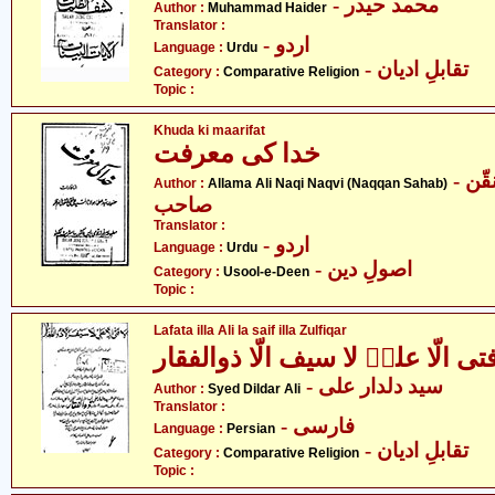
- محمد حیدر
Author :
Muhammad Haider
Translator :
- اردو
Language :
Urdu
- تقابلِ ادیان
Category :
Comparative Religion
Topic :
Khuda ki maarifat
خدا کی معرفت
- علامہ علی نقی نقوی - نقّن
Author :
Allama Ali Naqi Naqvi (Naqqan Sahab)
صاحب
Translator :
- اردو
Language :
Urdu
- اصولِ دین
Category :
Usool-e-Deen
Topic :
Lafata illa Ali la saif illa Zulfiqar
فتی الّا علیؑ لا سیف الّا ذوالفقار
- سید دلدار علی
Author :
Syed Dildar Ali
Translator :
- فارسی
Language :
Persian
- تقابلِ ادیان
Category :
Comparative Religion
Topic :