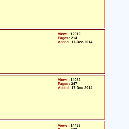
Views :
12910
Pages :
214
Added :
17-Dec-2014
Views :
14032
Pages :
347
Added :
17-Dec-2014
Views :
14433