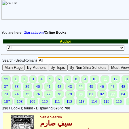
You are here :
Ziaraat.com
/Online Books
Author
Search (Urdu/Roman)
<<
1
2
3
4
5
6
7
8
9
10
11
12
13
37
38
39
40
41
42
43
44
45
46
47
48
73
74
75
76
77
78
79
80
81
82
83
84
107
108
109
110
111
112
113
114
115
116
2907
Book(s) found - Displaying
676
to
700
Saif e Saarim
سیفِ صارم