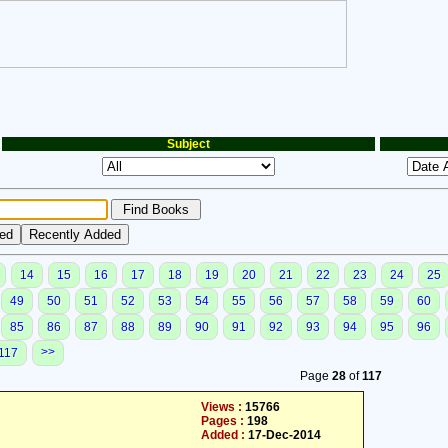
Subject
14
15
16
17
18
19
20
21
22
23
24
25
49
50
51
52
53
54
55
56
57
58
59
60
85
86
87
88
89
90
91
92
93
94
95
96
>>
117
Page
28
of
117
Views :
15766
Pages :
198
Added :
17-Dec-2014