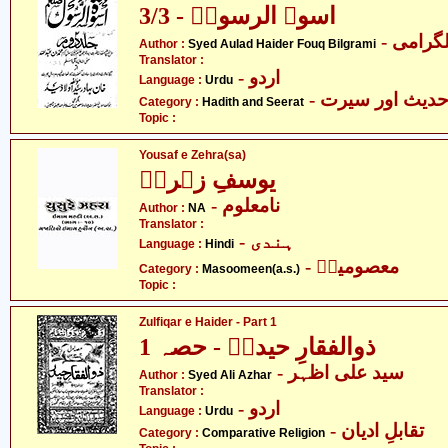
اسوۃ الرسولؐ - 3/3
- گرامی
Author :
Syed Aulad Haider Fouq Bilgrami
Translator :
- اردو
Language :
Urdu
- دیث اور سیرت
Category :
Hadith and Seerat
Topic :
Yousaf e Zehra(sa)
یوسفِ زہراؑ
- نامعلوم
Author :
NA
Translator :
- ہندی
Language :
Hindi
- معصومینؑ
Category :
Masoomeen(a.s.)
Topic :
Zulfiqar e Haider - Part 1
ذوالفقارِ حیدرؑ - حصہ 1
- سید علی اظہر
Author :
Syed Ali Azhar
Translator :
- اردو
Language :
Urdu
- تقابلِ ادیان
Category :
Comparative Religion