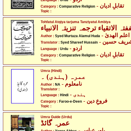
Language :
Urdu
- تقابلِ ادیان
Category :
Comparative Religion
Topic :
Tohfatul Atqiya tarjuma Tanziyatul Ambiya
فتہ الاتقیاء ترجمہ تنزیتہ الانبیاء
- لم الھدیٰ
Author :
Syed Murtaza Alamul Huda
- ریف حسین
Translator :
Syed Shareef Hussain
- اردو
Language :
Urdu
- تقابلِ ادیان
Category :
Comparative Religion
Topic :
Umra (Hindi)
عمرہ (ہندی) ۔
- نامعلوم
Author :
NA
Translator :
- ہندی
Language :
Hindi
- فروعِ دین
Category :
Faroo-e-Deen
Topic :
Umra Guide (Urdu)
عمرہ گائڈ
- یاور عباس