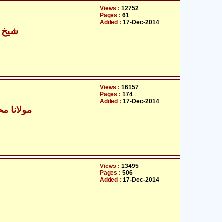
Views :
12752
Pages :
61
Added :
17-Dec-2014
شیخ ا
Views :
16157
Pages :
174
Added :
17-Dec-2014
مولانا مح
Views :
13495
Pages :
506
Added :
17-Dec-2014