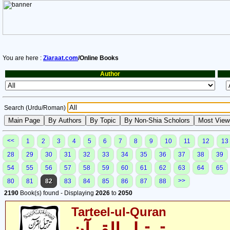
You are here :
Ziaraat.com
/Online Books
Author
Search (Urdu/Roman)
<<
1
2
3
4
5
6
7
8
9
10
11
12
13
28
29
30
31
32
33
34
35
36
37
38
39
54
55
56
57
58
59
60
61
62
63
64
65
>>
80
81
82
83
84
85
86
87
88
2190
Book(s) found - Displaying
2026
to
2050
Tarteel-ul-Quran