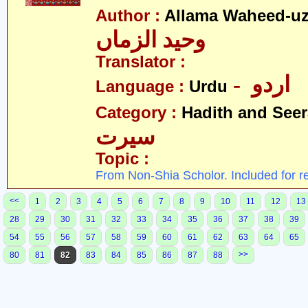
Author :
Allama Waheed-u
وحید الزماں
Translator :
- اردو
Language :
Urdu
Category :
Hadith and Seer
سیرت
Topic :
From Non-Shia Scholor. Included for r
<<
1
2
3
4
5
6
7
8
9
10
11
12
13
28
29
30
31
32
33
34
35
36
37
38
39
54
55
56
57
58
59
60
61
62
63
64
65
>>
80
81
82
83
84
85
86
87
88