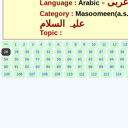
- ربی
Language :
Arabic
Category :
Masoomeen(a.s.
علیہ السلام
Topic :
<<
1
2
3
4
5
6
7
8
9
10
11
12
13
28
29
30
31
32
33
34
35
36
37
38
39
54
55
56
57
58
59
60
61
62
63
64
65
80
81
82
83
84
85
86
87
88
89
90
91
105
106
107
108
109
110
111
112
113
114