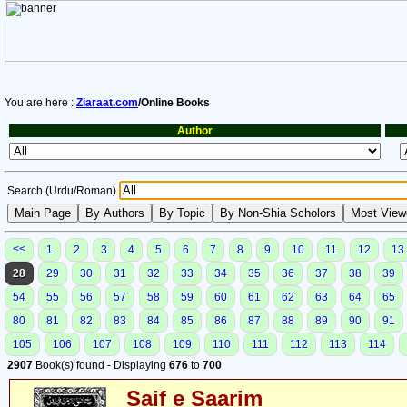
You are here :
Ziaraat.com
/Online Books
Author
Search (Urdu/Roman)
<<
1
2
3
4
5
6
7
8
9
10
11
12
13
28
29
30
31
32
33
34
35
36
37
38
39
54
55
56
57
58
59
60
61
62
63
64
65
80
81
82
83
84
85
86
87
88
89
90
91
105
106
107
108
109
110
111
112
113
114
2907
Book(s) found - Displaying
676
to
700
Saif e Saarim