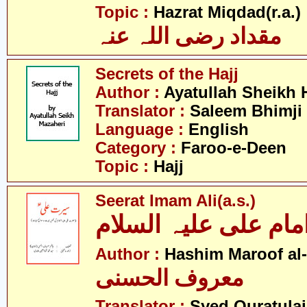
- 
Topic :
Hazrat Miqdad(r.a.)
مقداد رضی اللہ عنہ
Secrets of the Hajj
Author :
Ayatullah Sheikh 
Translator :
Saleem Bhimji
Language :
English
Category :
Faroo-e-Deen
Topic :
Hajj
Seerat Imam Ali(a.s.)
ام علی علیہ السلام
Author :
Hashim Maroof al
معروف الحسنی
Translator :
Syed Quratulai