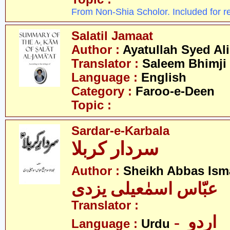
From Non-Shia Scholor. Included for r
Salatil Jamaat
Author :
Ayatullah Syed Ali
Translator :
Saleem Bhimji
Language :
English
Category :
Faroo-e-Deen
Topic :
Sardar-e-Karbala
سردار کربلا
Author :
Sheikh Abbas Isma
عبّاس اسمٰعیلی یزدی
Translator :
- اردو
Language :
Urdu