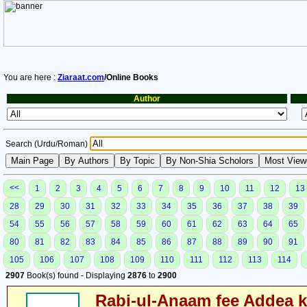
You are here :
Ziaraat.com
/Online Books
Author
Search (Urdu/Roman)
<<
1
2
3
4
5
6
7
8
9
10
11
12
13
28
29
30
31
32
33
34
35
36
37
38
39
54
55
56
57
58
59
60
61
62
63
64
65
80
81
82
83
84
85
86
87
88
89
90
91
105
106
107
108
109
110
111
112
113
114
2907
Book(s) found - Displaying
2876
to
2900
Rabi-ul-Anaam fee Addea k