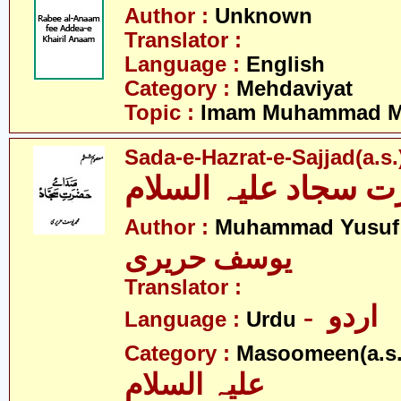
Author :
Unknown
Translator :
Language :
English
Category :
Mehdaviyat
Topic :
Imam Muhammad Me
Sada-e-Hazrat-e-Sajjad(a.s.
 سجاد علیہ السلام
Author :
Muhammad Yusuf 
یوسف حریری
Translator :
- اردو
Language :
Urdu
Category :
Masoomeen(a.s.
علیہ السلام