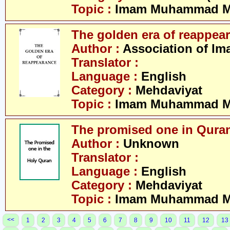
Topic :
Imam Muhammad Me
The golden era of reappea
Author :
Association of Im
Translator :
Language :
English
Category :
Mehdaviyat
Topic :
Imam Muhammad Me
The promised one in Qura
Author :
Unknown
Translator :
Language :
English
Category :
Mehdaviyat
Topic :
Imam Muhammad Me
<<
1
2
3
4
5
6
7
8
9
10
11
12
13