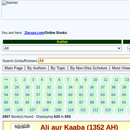
You are here :
Ziaraat.com
/Online Books
Author
Search (Urdu/Roman)
<<
1
2
3
4
5
6
7
8
9
10
11
12
13
28
29
30
31
32
33
34
35
36
37
38
39
54
55
56
57
58
59
60
61
62
63
64
65
80
81
82
83
84
85
86
87
88
89
90
91
105
106
107
108
109
110
111
112
113
114
2907
Book(s) found - Displaying
626
to
650
Ali aur Kaaba (1352 AH)