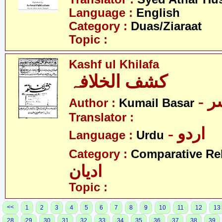
Language :
English
Category :
Duas/Ziaraat
Topic :
Kashf ul Khilafa
کشف الخلافہ
- 
Author :
Kumail Basar
Translator :
- اردو
Language :
Urdu
Category :
Comparative Re
ادیان
Topic :
<<
1
2
3
4
5
6
7
8
9
10
11
12
13
28
29
30
31
32
33
34
35
36
37
38
39