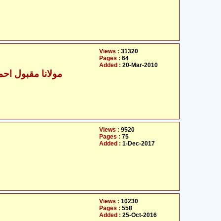
Views :
31320
Pages :
64
Added :
20-Mar-2010
مولانا مقبول احمد
Views :
9520
Pages :
75
Added :
1-Dec-2017
Views :
10230
Pages :
558
Added :
25-Oct-2016