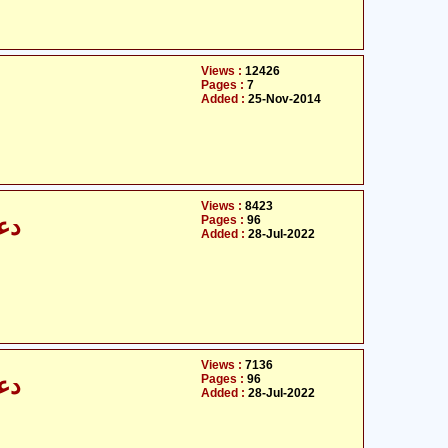
Views :
12426
Pages :
7
Added :
25-Nov-2014
Views :
8423
Pages :
96
د)
Added :
28-Jul-2022
Views :
7136
Pages :
96
د)
Added :
28-Jul-2022