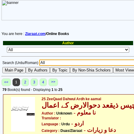
You are here :
Ziaraat.com
/Online Books
Author
Search (Urdu/Roman)
>>
<<
1
2
3
4
79
Book(s) found - Displaying
1
to
25
25 ZeeQaad Dahwul Ardh ke aamal
یس ذیقعد دحوالارض کے اعمال
- نا معلوم
Author :
Unknown
Translator :
- اردو
Language :
Urdu
- دعا و زیارات
Category :
Duas/Ziaraat