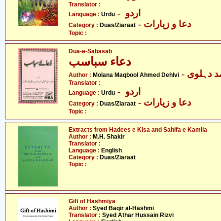
Translator :
- اردو
Language :
Urdu
- دعا و زیارات
Category :
Duas/Ziaraat
Topic :
Dua-e-Sabasab
دعاء سباسب
-  دہلوی
Author :
Molana Maqbool Ahmed Dehlvi
Translator :
- اردو
Language :
Urdu
- دعا و زیارات
Category :
Duas/Ziaraat
Topic :
Extracts from Hadees e Kisa and Sahifa e Kamila
Author :
M.H. Shakir
Translator :
Language :
English
Category :
Duas/Ziaraat
Topic :
Gift of Hashmiya
Author :
Syed Baqir al-Hashmi
Translator :
Syed Athar Hussain Rizvi