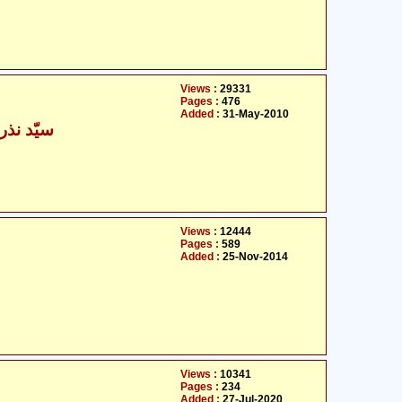
Views :
29331
Pages :
476
Added :
31-May-2010
سیّد نذر
Views :
12444
Pages :
589
Added :
25-Nov-2014
Views :
10341
Pages :
234
Added :
27-Jul-2020