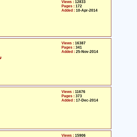
Views :
12833
Pages :
172
Added :
10-Apr-2014
Views :
16387
Pages :
341
Added :
25-Nov-2014
ش
Views :
11676
Pages :
373
Added :
17-Dec-2014
Views :
15906