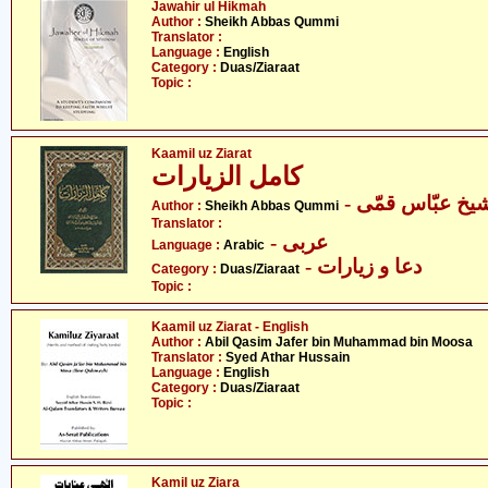
Jawahir ul Hikmah
Author :
Sheikh Abbas Qummi
Translator :
Language :
English
Category :
Duas/Ziaraat
Topic :
Kaamil uz Ziarat
کامل الزیارات
- یخ عبّاس قمّی
Author :
Sheikh Abbas Qummi
Translator :
- عربی
Language :
Arabic
- دعا و زیارات
Category :
Duas/Ziaraat
Topic :
Kaamil uz Ziarat - English
Author :
Abil Qasim Jafer bin Muhammad bin Moosa
Translator :
Syed Athar Hussain
Language :
English
Category :
Duas/Ziaraat
Topic :
Kamil uz Ziara