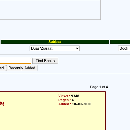
Subject
Page
1
of
4
Views :
9348
Pages :
4
پچ
Added :
18-Jul-2020