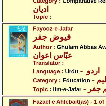
Category :
Comparative Re
ادیان
Topic :
Fayooz-e-Jafar
فیوض جفر
Author :
Ghulam Abbas A
عبّاس اعوان
Translator :
- اردو
Language :
Urdu
- یم
Category :
Education
- جفر
Topic :
Ilm-e-Jafar
Fazael e Ahlebait(as) - 1 of