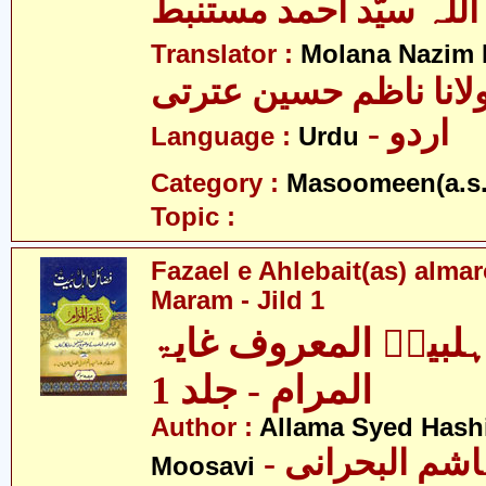
اللہ سیّد احمد مستنبط
Translator :
Molana Nazim H
لانا ناظم حسین عترتی
- اردو
Language :
Urdu
Category :
Masoomeen(a.s.
Topic :
Fazael e Ahlebait(as) alma
Maram - Jild 1
ہلبیتؑ المعروف غایۃ
المرام - جلد 1
Author :
Allama Syed Hashi
- علامہ سید ہاشم البحرانی
Moosavi