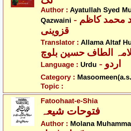
تک
Author :
Ayatullah Syed 
- آیت اللہ سید محمد کاظم
Qazwaini
قزوینی
Translator :
Allama Altaf H
امہ الطاف حسین بلوچ
- اردو
Language :
Urdu
Category :
Masoomeen(a.s.
Topic :
Fatoohaat-e-Shia
فتوحات شیعہ
Author :
Molana Muhammad