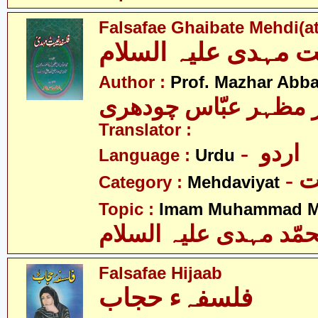
Falsafae Ghaibate Mehdi(at
ت مہدی علیہ السلام
Author :
Prof. Mazhar Abb
 مظہر عبّاس چودھری
Translator :
- اردو
Language :
Urdu
-
Category :
Mehdaviyat
Topic :
Imam Muhammad Me
مّد مہدی علیہ السلام
Falsafae Hijaab
فلسفہء حجاب