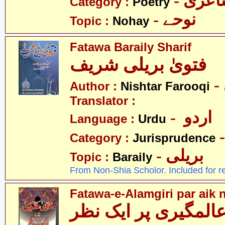
- عری
Category :
Poetry
- نوحے
Topic :
Nohay
Fatawa Baraily Sharif
فتویٰ بریلی شریف
Author :
Nishtar Farooqi
Translator :
- اردو
Language :
Urdu
Category :
Jurisprudence
- بریلی
Topic :
Baraily
From Non-Shia Scholor. Included for r
Fatawa-e-Alamgiri par aik 