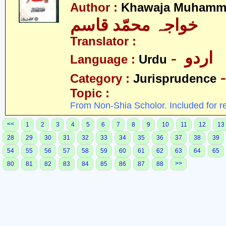
Author :
Khawaja Muhamm
خواجہ محمّد قاسم
Translator :
- اردو
Language :
Urdu
Category :
Jurisprudence
Topic :
From Non-Shia Scholor. Included for r
<<
1
2
3
4
5
6
7
8
9
10
11
12
13
28
29
30
31
32
33
34
35
36
37
38
39
54
55
56
57
58
59
60
61
62
63
64
65
>>
80
81
82
83
84
85
86
87
88