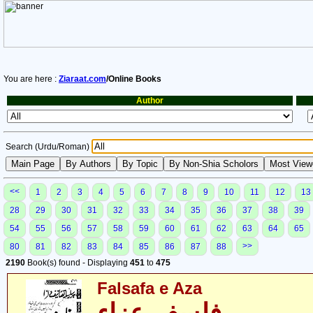
You are here :
Ziaraat.com
/Online Books
Author
Search (Urdu/Roman)
<<
1
2
3
4
5
6
7
8
9
10
11
12
13
28
29
30
31
32
33
34
35
36
37
38
39
54
55
56
57
58
59
60
61
62
63
64
65
>>
80
81
82
83
84
85
86
87
88
2190
Book(s) found - Displaying
451
to
475
Falsafa e Aza