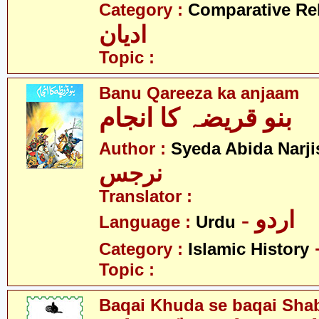
Category :
Comparative Re
ادیان
Topic :
Banu Qareeza ka anjaam
بنو قریضہ کا انجام
Author :
Syeda Abida Narji
نرجس
Translator :
- اردو
Language :
Urdu
Category :
Islamic History
Topic :
Baqai Khuda se baqai Shabb