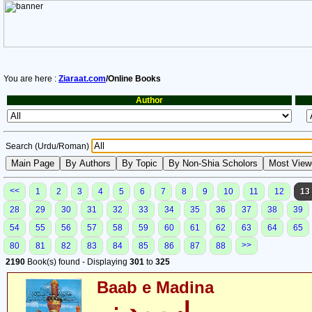
You are here :
Ziaraat.com
/Online Books
Author
Search (Urdu/Roman)
<<
1
2
3
4
5
6
7
8
9
10
11
12
13
28
29
30
31
32
33
34
35
36
37
38
39
54
55
56
57
58
59
60
61
62
63
64
65
>>
80
81
82
83
84
85
86
87
88
2190
Book(s) found - Displaying
301
to
325
Baab e Madina