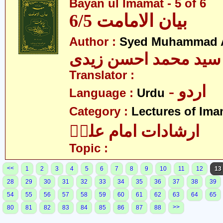
Bayan ul Imamat - 5 of 6
بیان الامامت 6/5
Author :
Syed Muhammad A
سید محمد احسن زیدی
Translator :
- اردو
Language :
Urdu
Category :
Lectures of Imam
ارشادات امام علیؑ
Topic :
<<
1
2
3
4
5
6
7
8
9
10
11
12
13
28
29
30
31
32
33
34
35
36
37
38
39
54
55
56
57
58
59
60
61
62
63
64
65
>>
80
81
82
83
84
85
86
87
88