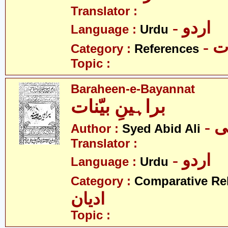
Translator :
- اردو
Language :
Urdu
- 
Category :
References
Topic :
Baraheen-e-Bayannat
براہینِ بیّنات
- 
Author :
Syed Abid Ali
Translator :
- اردو
Language :
Urdu
Category :
Comparative Re
ادیان
Topic :