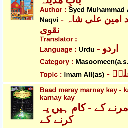
بابِ مدینہ
Author :
Syed Muhammad A
- سید محمد امین علی شاہ
Naqvi
نقوی
Translator :
- اردو
Language :
Urdu
Category :
Masoomeen(a.s.
- یؑ
Topic :
Imam Ali(as)
Baad meray marnay kay - 
karnay kay
مرنے کے - کام ہیں یہ
کرنے کے