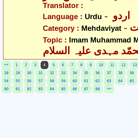
Translator :
- اردو
Language :
Urdu
-
Category :
Mehdaviyat
Topic :
Imam Muhammad Me
مّد مہدی علیہ السلام
<<
1
2
3
4
5
6
7
8
9
10
11
12
13
28
29
30
31
32
33
34
35
36
37
38
39
54
55
56
57
58
59
60
61
62
63
64
65
>>
80
81
82
83
84
85
86
87
88