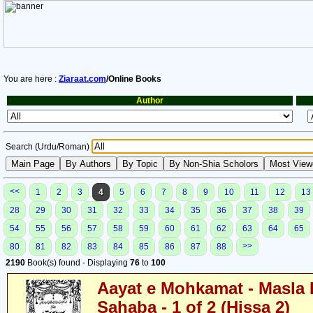
You are here :
Ziaraat.com
/Online Books
Author
Search (Urdu/Roman)
<<
1
2
3
4
5
6
7
8
9
10
11
12
13
28
29
30
31
32
33
34
35
36
37
38
39
54
55
56
57
58
59
60
61
62
63
64
65
>>
80
81
82
83
84
85
86
87
88
2190
Book(s) found - Displaying
76
to
100
Aayat e Mohkamat - Masla 
Sahaba - 1 of 2 (Hissa 2)