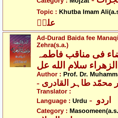
Category :
Mojzat
Topic :
Khutba Imam Ali(a.s
علیؑ
Ad-Durad Baida fee Manaq
Zehra(s.a.)
یضاء فی مناقب فاطمہ
الزھراء سلام الله عل
Author :
Prof. Dr. Muhamma
-  محمّد طاہر القادری
Translator :
- اردو
Language :
Urdu
Category :
Masoomeen(a.s.