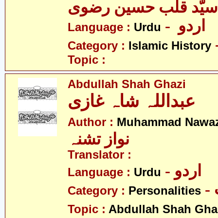
- اردو
Language :
Urdu
Category :
Islamic History
Topic :
Abdullah Shah Ghazi
عبداللہ شاہ غازی
Author :
Muhammad Nawaz
نواز تشنہ
Translator :
- اردو
Language :
Urdu
Category :
Personalities
Topic :
Abdullah Shah Gha