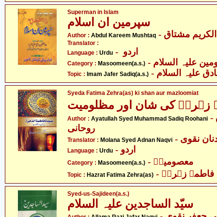
Superman in Islam
سپرمین ان اسلام
- لکریم مشتاق
Author :
Abdul Kareem Mushtaq
Translator :
- اردو
Language :
Urdu
Category :
Masoomeen(a.s.)
- ق علیہ السلام
Topic :
Imam Jafer Sadiq(a.s.)
Syeda Fatima Zehra(as) ki shan aur mazloomiat
 زہراؑ کی شان اور مظلومیت
- آیت اللہ سید محمد صادق
Author :
Ayatullah Syed Muhammad Sadiq Roohani
روحانی
- ان نقوی
Translator :
Molana Syed Adnan Naqvi
- اردو
Language :
Urdu
- معصومینؑ
Category :
Masoomeen(a.s.)
- اطمہ زہراؑ
Topic :
Hazrat Fatima Zehra(as)
Syed-us-Sajideen(a.s.)
سیّد الساجدین علیہ السلام
-  جعفر نقوی