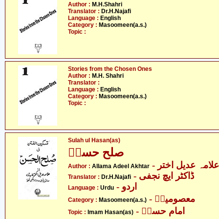
Author :
M.H.Shahri
Translator :
Dr.H.Najafi
Language :
English
Category :
Masoomeen(a.s.)
Topic :
Stories from the Chosen Ones
Author :
M.H. Shahri
Translator :
Language :
English
Category :
Masoomeen(a.s.)
Topic :
Sulah ul Hasan(as)
صلح حسنؑ
- علامہ عدیل اختر
Author :
Allama Adeel Akhtar
- ڈاکٹر ایچ نجفی
Translator :
Dr.H.Najafi
- اردو
Language :
Urdu
- معصومینؑ
Category :
Masoomeen(a.s.)
- امام حسنؑ
Topic :
Imam Hasan(as)