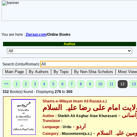
You are here :
Ziaraat.com
/Online Books
Author
Search (Urdu/Roman)
<<
1
2
3
4
5
6
7
8
9
10
11
12
13
332
Book(s) found - Displaying
276
to
300
Shams-e-Wilayat Imam Ali Raza(a.s.)
یت امام علی رضا علیہ السلام
- انی
Author :
Sheikh Ali Asghar Atae Khurasani
Translator :
- اردو
Language :
Urdu
Category :
Masoomeen(a.s.)