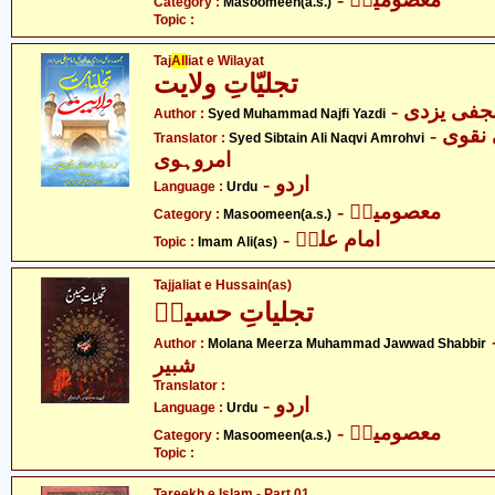
Category :
Masoomeen(a.s.)
Topic :
Taj
All
iat e Wilayat
تجلیّاتِ ولایت
- فی یزدی
Author :
Syed Muhammad Najfi Yazdi
- سید سبطین علی نقوی
Translator :
Syed Sibtain Ali Naqvi Amrohvi
امروہوی
- اردو
Language :
Urdu
- معصومینؑ
Category :
Masoomeen(a.s.)
- امام علیؑ
Topic :
Imam Ali(as)
Tajjaliat e Hussain(as)
تجلیاتِ حسینؑ
-  محمد جواد
Author :
Molana Meerza Muhammad Jawwad Shabbir
شبیر
Translator :
- اردو
Language :
Urdu
- معصومینؑ
Category :
Masoomeen(a.s.)
Topic :
Tareekh e Islam - Part 01