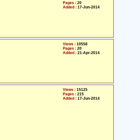
Pages :
20
Added :
17-Jun-2014
Views :
10558
Pages :
20
Added :
21-Apr-2014
Views :
15125
Pages :
215
Added :
17-Jun-2014