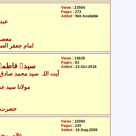
Views :
23504
Pages :
272
Added :
Not Available
عبدا
- معصومین علیہ السلام
امام جعفر الصاد
Views :
14639
Pages :
83
سیدۃ فاطمہ
Added :
23-Oct-2018
مولانا سید عدن
حضرت ف
Views :
32094
Pages :
220
Added :
10-Aug-2009
علامہ رضی