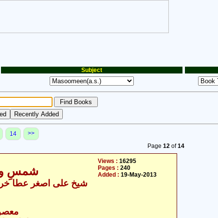
Subject
>>
14
Page
12
of
14
Views :
16295
Pages :
240
شمسِ ولا
Added :
19-May-2013
شیخ علی اصغر عطا خراس
- معصومین علیہ السلام