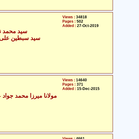
Views :
34818
Pages :
502
Added :
27-Oct-2019
سید محمد نج
Views :
14640
Pages :
371
Added :
15-Dec-2015
مولانا میرزا
Views :
4661