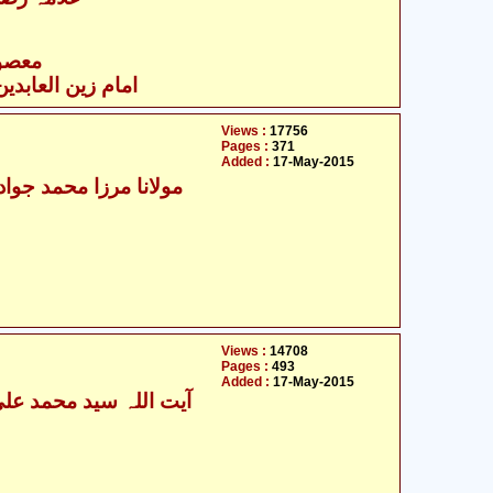
- معصومین علیہ السلام
امام زین العابدین 
Views :
17756
Pages :
371
Added :
17-May-2015
Views :
14708
Pages :
493
Added :
17-May-2015