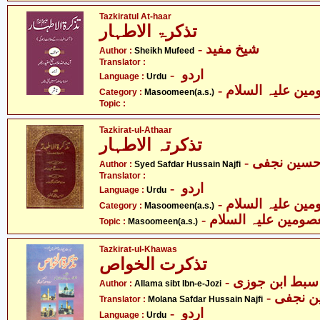
Tazkiratul At-haar
تذکرۃ الاطہار
- شیخ مفید
Author :
Sheikh Mufeed
Translator :
- اردو
Language :
Urdu
Category :
Masoomeen(a.s.)
Topic :
Tazkirat-ul-Athaar
تذکرتہ الاطہار
- سین نجفی
Author :
Syed Safdar Hussain Najfi
Translator :
- اردو
Language :
Urdu
Category :
Masoomeen(a.s.)
- صومین علیہ السلام
Topic :
Masoomeen(a.s.)
Tazkirat-ul-Khawas
تذکرت الخواص
- سبط ابن جوزی
Author :
Allama sibt Ibn-e-Jozi
-  نجفی
Translator :
Molana Safdar Hussain Najfi
- اردو
Language :
Urdu