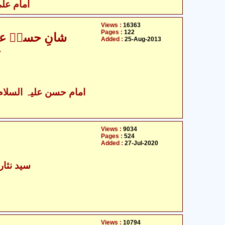
امام علی
Views :
16363
Pages :
122
شانِ حسنؑ علی
Added :
25-Aug-2013
ع
Views :
9034
Pages :
524
Added :
27-Jul-2020
سید نثار
Views :
10794