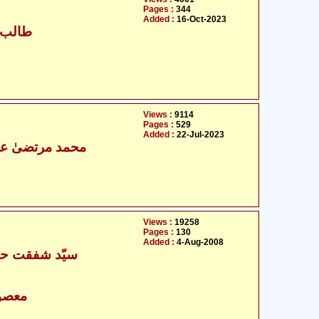
Pages :
344
Added :
16-Oct-2023
طالب ح
Views :
9114
Pages :
529
Added :
22-Jul-2023
محمد مرتضیٰ عل
Views :
19258
Pages :
130
Added :
4-Aug-2008
سیّد شفقت حس
- معصومین علیہ السلام