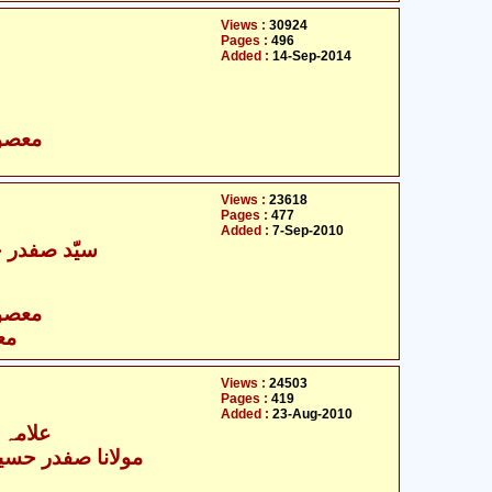
Views :
30924
Pages :
496
Added :
14-Sep-2014
- معصومین علیہ السلام
Views :
23618
Pages :
477
Added :
7-Sep-2010
سیّد صفدر ح
- معصومین علیہ السلام
مع
Views :
24503
Pages :
419
Added :
23-Aug-2010
علامہ 
مولانا صفدر حسین