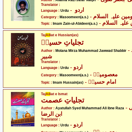
Author :
Allama Razi Jafar Naqvi
Translator :
- اردو
Language :
Urdu
Category :
Masoomeen(a.s.)
- علیہ السلام
Topic :
Imam Zain-ul-Abideen(a.s.)
Taj
All
iat e Hussian(as)
تجلیاتِ حسینؑ
- مولانا مرزا محمد جواد
Author :
Molana Mirza Muhammad Jawwad Shabbir
شبیر
Translator :
- اردو
Language :
Urdu
- معصومینؑ
Category :
Masoomeen(a.s.)
- امام حسینؑ
Topic :
Imam Hussain(as)
Taj
All
iat e Ismat
تجلیاتِ عصمت
- آیت اللہ سید محمد علی
Author :
Ayatullah Syed Muhammad Ali ibne Raza
ابن الرضا
Translator :
- اردو
Language :
Urdu
- معصومینؑ