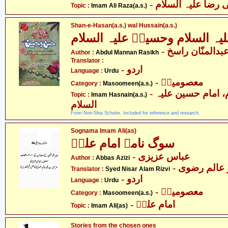
-  رضا علیہ السلام
Topic :
Imam Ali Raza(a.s.)
Shan-e-Hasan(a.s.) wal Hussain(a.s.)
ہ السلام وحسینؑ علیہ السلام
- بدالمنّان راسخ
Author :
Abdul Mannan Rasikh
Translator :
- اردو
Language :
Urdu
- معصومینؑ
Category :
Masoomeen(a.s.)
- امام حسن علیہ السلام، امام حسین علیہ
Topic :
Imam Hasnain(a.s.)
السلام
From Non-Shia Scholor. Included for reference and research.
Sognama Imam Ali(as)
سوگ نامہ امام علیؑ
- عباس عزیزی
Author :
Abbas Azizi
-  عالم رضوی
Translator :
Syed Nisar Alam Rizvi
- اردو
Language :
Urdu
- معصومینؑ
Category :
Masoomeen(a.s.)
- امام علیؑ
Topic :
Imam Ali(as)
Stories from the chosen ones