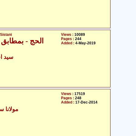
Sistani
Views :
10089
Pages :
244
الحج - بمطابق ف
Added :
4-May-2019
سید اح
Views :
17519
Pages :
248
Added :
17-Dec-2014
مولانا سی