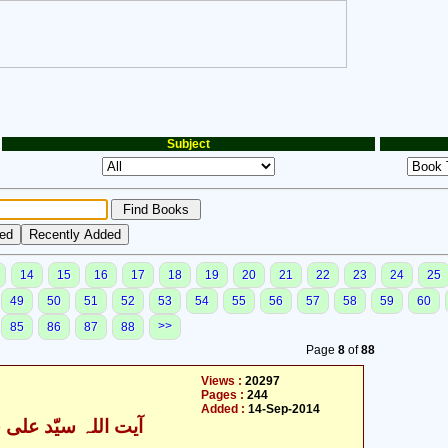
Subject
14
15
16
17
18
19
20
21
22
23
24
25
49
50
51
52
53
54
55
56
57
58
59
60
>>
85
86
87
88
Page
8
of
88
Views :
20297
Pages :
244
Added :
14-Sep-2014