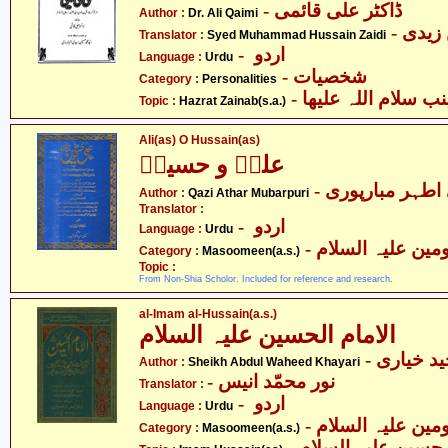
- ڈاکٹر علی قائمی
Author :
Dr. Ali Qaimi
Translator :
Syed Muhammad Hussain Zaidi
- اردو
Language :
Urdu
- شخصیات
Category :
Personalities
- سلام اللہ علیھا
Topic :
Hazrat Zainab(s.a.)
Ali(as) O Hussain(as)
علیؑ و حسینؑ
- طہر مبارپوری
Author :
Qazi Athar Mubarpuri
Translator :
- اردو
Language :
Urdu
Category :
Masoomeen(a.s.)
Topic :
From Non-Shia Scholor. Included for reference and research.
al-Imam al-Hussain(a.s.)
الامام الحسین علیہ السلام
- د خیاری
Author :
Sheikh Abdul Waheed Khayari
- نور محمّد انیس
Translator :
- اردو
Language :
Urdu
Category :
Masoomeen(a.s.)
- حسین علیہ السلام