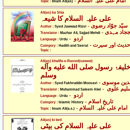
- امام علی علیہ السلام
Topic :
Imam Ali(as)
Ali(as) ka Shia
علی علیہ السلام کا شیعہ
- سیّد جوّاد رضوی
Author :
Syed Jawwad Rizvi
- اد مہدی
Translator :
Mazhar Ali, Sajjad Mehdi
- اردو
Language :
Urdu
- دیث اور سیرت
Category :
Hadith and Seerat
Topic :
Ali(as) khalifa-e-Rasool(sawaw)
خلیفۂ رسول صلى الله عليه وآله
وسلم
- دین موسوی
Author :
Syed Fakhruddin Moosavi
Translator :
Muhammad Saleem Alwi
- اردو
Language :
Urdu
- تاریخِ اسلام
Category :
Islamic History
- امام علی علیہ السلام
Topic :
Imam Ali(a.s.)
Ali(as) ki beti
علی علیہ السلام کی بیٹی