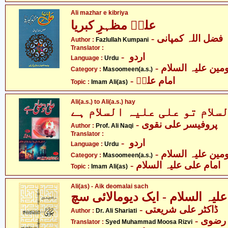
Ali mazhar e kibriya
علیؑ مظہرِ کبریا
- فضل اللہ کمپانی
Author :
Fazlullah Kumpani
Translator :
- اردو
Language :
Urdu
Category :
Masoomeen(a.s.)
- امام علیؑ
Topic :
Imam Ali(as)
Ali(a.s.) to Ali(a.s.) hay
سلام تو علی علیہ السلام ہے
- پروفیسر علی نقوی
Author :
Prof. Ali Naqi
Translator :
- اردو
Language :
Urdu
Category :
Masoomeen(a.s.)
- امام علی علیہ السلام
Topic :
Imam Ali(as)
Ali(as) - Aik deomalai sach
لیہ السلام - ایک دیومالائی سچ
- ڈاکٹر علی شریعتی
Author :
Dr. Ali Shariati
Translator :
Syed Muhammad Moosa Rizvi