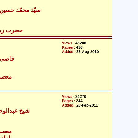
- سیّد محمّد حسین زیدی
حضرت زینب 
Views :
45288
Pages :
416
Added :
23-Aug-2010
قاضی ا
- معصومین علیہ السلام
Views :
21270
Pages :
244
Added :
28-Feb-2011
شیخ عبدالوحی
- معصومین علیہ السلام
امام 