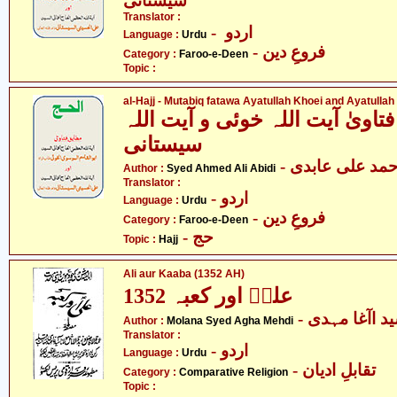
سیستانی
Translator :
- اردو
Language :
Urdu
- فروعِ دین
Category :
Faroo-e-Deen
Topic :
al-Hajj - Mutabiq fatawa Ayatullah Khoei and Ayatullah 
تاویٰ آیت اللہ خوئی و آیت اللہ
سیستانی
- مد علی عابدی
Author :
Syed Ahmed Ali Abidi
Translator :
- اردو
Language :
Urdu
- فروعِ دین
Category :
Faroo-e-Deen
- حج
Topic :
Hajj
Ali aur Kaaba (1352 AH)
1352 علیؑ اور کعبہ
- د اآغا مہدی
Author :
Molana Syed Agha Mehdi
Translator :
- اردو
Language :
Urdu
- تقابلِ ادیان
Category :
Comparative Religion
Topic :