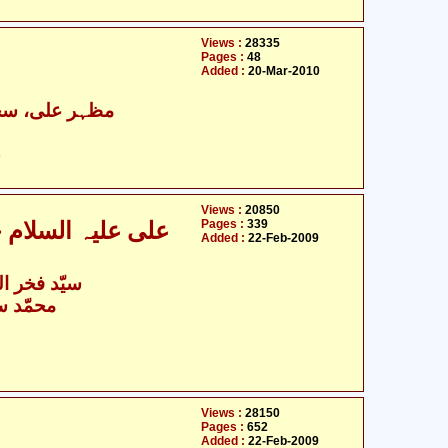
Views :
28335
Pages :
48
Added :
20-Mar-2010
مظہر علی، سجج
ح
Views :
20850
Pages :
339
علی علیہ السلام 
Added :
22-Feb-2009
سیّد فخر ال
- محمّد سلیم علوی
Views :
28150
Pages :
652
Added :
22-Feb-2009