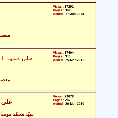
Views :
17291
Pages :
389
Added :
17-Jun-2014
- معصومین علیہ السلام
Views :
17404
علی علیہ ال
Pages :
340
Added :
25-Mar-2012
- معصومین علیہ السلام
Views :
29678
Pages :
202
علی ع
Added :
20-Mar-2010
- سیّد محمّد موسا رضوی