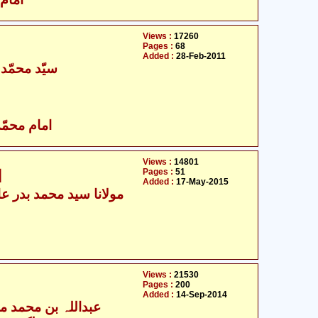
Views :
17260
Pages :
68
Added :
28-Feb-2011
سیّد محمّد ب
امام محمّد
Views :
14801
Pages :
51
ا
Added :
17-May-2015
مولانا سید محمد بدر عال
Views :
21530
Pages :
200
Added :
14-Sep-2014
عبداللہ بن محمد مس