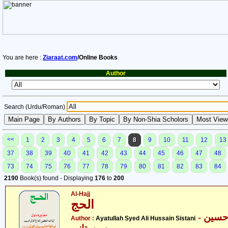
You are here :
Ziaraat.com
/Online Books
Author
Search (Urdu/Roman)
<<
1
2
3
4
5
6
7
8
9
10
11
12
13
37
38
39
40
41
42
43
44
45
46
47
48
73
74
75
76
77
78
79
80
81
82
83
84
2190
Book(s) found - Displaying
176
to
200
Al-Hajj
الحج
- آیت اللہ سیّد علی حسین
Author :
Ayatullah Syed Ali Hussain Sistani