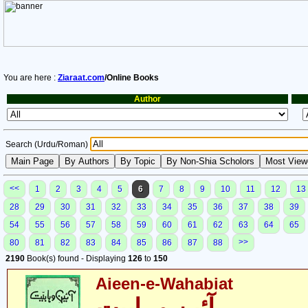
You are here :
Ziaraat.com
/Online Books
Author
Search (Urdu/Roman)
<<
1
2
3
4
5
6
7
8
9
10
11
12
13
28
29
30
31
32
33
34
35
36
37
38
39
54
55
56
57
58
59
60
61
62
63
64
65
>>
80
81
82
83
84
85
86
87
88
2190
Book(s) found - Displaying
126
to
150
Aieen-e-Wahabiat