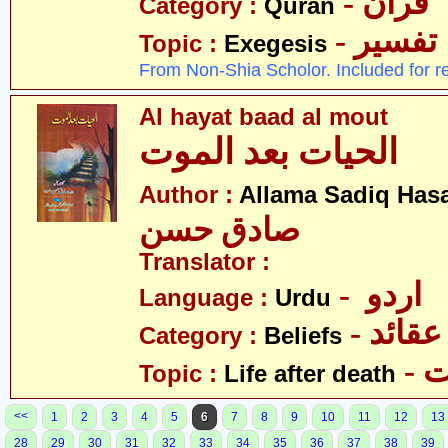
- قرآن
Category :
Quran
- تفسیر
Topic :
Exegesis
From Non-Shia Scholor. Included for r
Al hayat baad al mout
الحیات بعد الموت
Author :
Allama Sadiq Has
صادق حسن
Translator :
- اردو
Language :
Urdu
- عقائد
Category :
Beliefs
-
Topic :
Life after death
<<
1
2
3
4
5
6
7
8
9
10
11
12
13
28
29
30
31
32
33
34
35
36
37
38
39