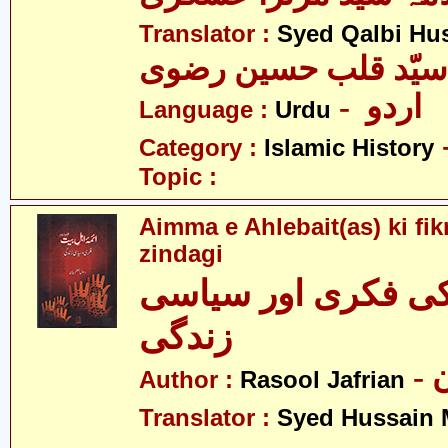
Translator :
Syed Qalbi Hus
- اردو
Language :
Urdu
Category :
Islamic History
Topic :
Aimma e Ahlebait(as) ki fikr
zindagi
 کی فکری اور سیاسی
زندگی
-
Author :
Rasool Jafrian
Translator :
Syed Hussain 