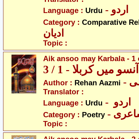
- اردو
Language :
Urdu
Category :
Comparative Re
ادیان
Topic :
Aik ansoo may Karbala - 1 
سو میں کربلا - 1 / 3
- 
Author :
Rehan Aazmi
Translator :
- اردو
Language :
Urdu
- عری
Category :
Poetry
Topic :