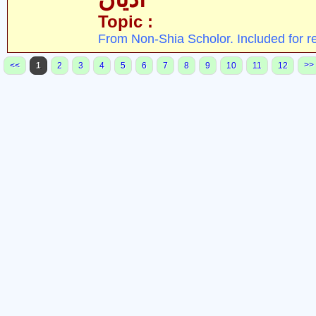
Topic :
From Non-Shia Scholor. Included for r
>>
<<
1
2
3
4
5
6
7
8
9
10
11
12