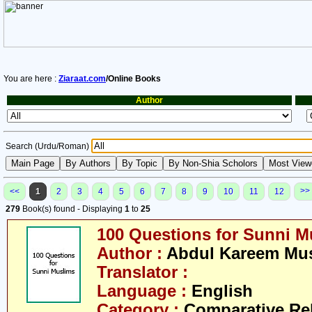
You are here :
Ziaraat.com
/Online Books
Author
Search (Urdu/Roman)
>>
<<
1
2
3
4
5
6
7
8
9
10
11
12
279
Book(s) found - Displaying
1
to
25
100 Questions for Sunni M
Author :
Abdul Kareem Mu
Translator :
Language :
English
Category :
Comparative Re