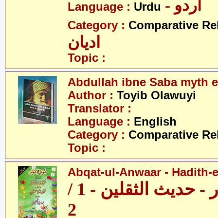
- اردو
Language :
Urdu
Category :
Comparative Re
ادیان
Topic :
Abdullah ibne Saba myth 
Author :
Toyib Olawuyi
Translator :
Language :
English
Category :
Comparative Re
Topic :
Abqat-ul-Anwaar - Hadith-e
عبقات الانوار - حدیث الثقلین - 1 /
2