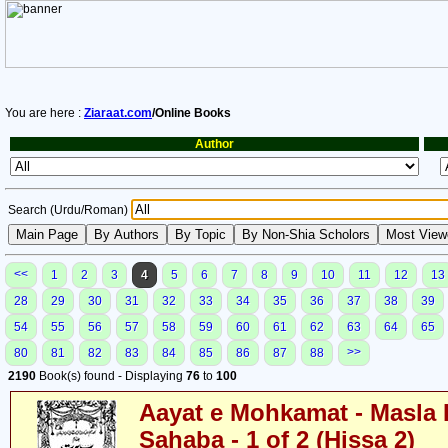
You are here :
Ziaraat.com
/Online Books
Author
Search (Urdu/Roman)
<<
1
2
3
4
5
6
7
8
9
10
11
12
13
28
29
30
31
32
33
34
35
36
37
38
39
54
55
56
57
58
59
60
61
62
63
64
65
>>
80
81
82
83
84
85
86
87
88
2190
Book(s) found - Displaying
76
to
100
Aayat e Mohkamat - Masla 
Sahaba - 1 of 2 (Hissa 2)