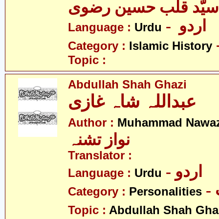
- اردو
Language :
Urdu
Category :
Islamic History
Topic :
Abdullah Shah Ghazi
عبداللہ شاہ غازی
Author :
Muhammad Nawaz
نواز تشنہ
Translator :
- اردو
Language :
Urdu
Category :
Personalities
Topic :
Abdullah Shah Gha