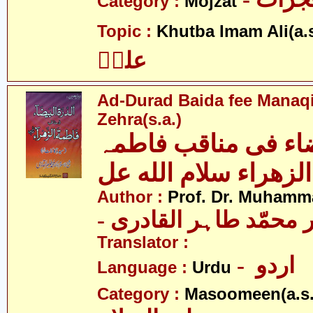
Category :
Mojzat
Topic :
Khutba Imam Ali(a.s
علیؑ
Ad-Durad Baida fee Manaq
Zehra(s.a.)
یضاء فی مناقب فاطمہ
الزھراء سلام الله عل
Author :
Prof. Dr. Muhamma
-  محمّد طاہر القادری
Translator :
- اردو
Language :
Urdu
Category :
Masoomeen(a.s.