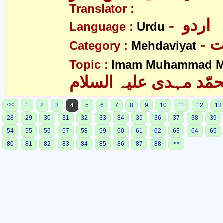
Translator :
- اردو
Language :
Urdu
-
Category :
Mehdaviyat
Topic :
Imam Muhammad Me
مّد مہدی علیہ السلام
<<
1
2
3
4
5
6
7
8
9
10
11
12
13
28
29
30
31
32
33
34
35
36
37
38
39
54
55
56
57
58
59
60
61
62
63
64
65
>>
80
81
82
83
84
85
86
87
88