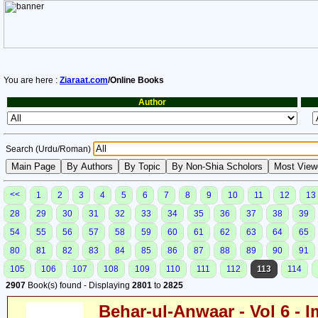
You are here :
Ziaraat.com
/Online Books
Author
Search (Urdu/Roman)
<<
1
2
3
4
5
6
7
8
9
10
11
12
13
28
29
30
31
32
33
34
35
36
37
38
39
54
55
56
57
58
59
60
61
62
63
64
65
80
81
82
83
84
85
86
87
88
89
90
91
105
106
107
108
109
110
111
112
113
114
2907
Book(s) found - Displaying
2801
to
2825
Behar-ul-Anwaar - Vol 6 - I