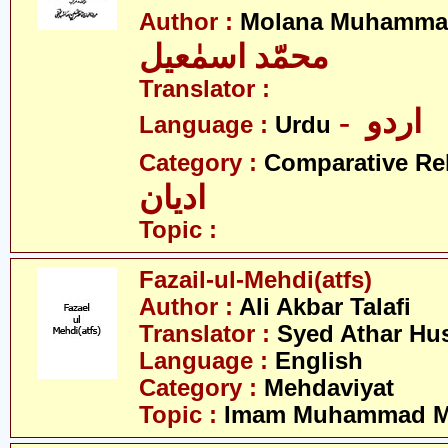
Author :
Molana Muhammad
محمّد اسمٰعیل
Translator :
- اردو
Language :
Urdu
Category :
Comparative Re
ادیان
Topic :
Fazail-ul-Mehdi(atfs)
Author :
Ali Akbar Talafi
Translator :
Syed Athar Hus
Language :
English
Category :
Mehdaviyat
Topic :
Imam Muhammad Me