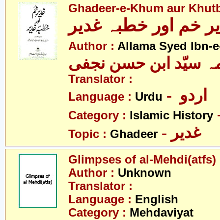
Ghadeer-e-Khum aur Khut
ر خم اور خطبہ غدیر
Author :
Allama Syed Ibn-e
ہ سیّد ابن حسن نجفی
Translator :
- اردو
Language :
Urdu
Category :
Islamic History
- غدیر
Topic :
Ghadeer
Glimpses of al-Mehdi(atfs)
Author :
Unknown
Translator :
Language :
English
Category :
Mehdaviyat