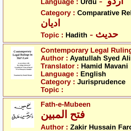
- اردو
Language :
Urdu
Category :
Comparative Re
ادیان
- حدیث
Topic :
Hadith
Contemporary Legal Ruling
Author :
Ayatullah Syed Ali
Translator :
Hamid Mavani
Language :
English
Category :
Jurisprudence
Topic :
Fath-e-Mubeen
فتح المبین
Author :
Zakir Hussain Far