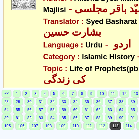
Majlisi
Translator :
Syed Basharat
بشارت حسین
- اردو
Language :
Urdu
Category :
Islamic History
Topic :
Life of Prophets(pb
کی زندگی
<<
1
2
3
4
5
6
7
8
9
10
11
12
13
28
29
30
31
32
33
34
35
36
37
38
39
54
55
56
57
58
59
60
61
62
63
64
65
80
81
82
83
84
85
86
87
88
89
90
91
105
106
107
108
109
110
111
112
113
114