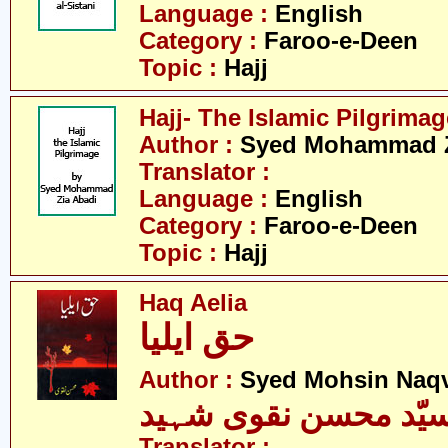
Language :
English
Category :
Faroo-e-Deen
Topic :
Hajj
Hajj- The Islamic Pilgrimag
Author :
Syed Mohammad Z
Translator :
Language :
English
Category :
Faroo-e-Deen
Topic :
Hajj
Haq Aelia
حق ایلیا
Author :
Syed Mohsin Naq
یّد محسن نقوی شہید
Translator :