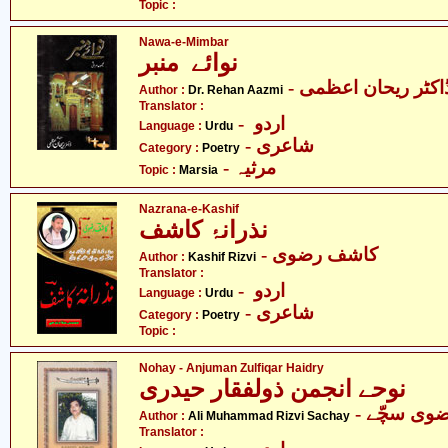
Topic :
Nawa-e-Mimbar
نوائے منبر
- اکٹر ریحان اعظمی
Author :
Dr. Rehan Aazmi
Translator :
- اردو
Language :
Urdu
- شاعری
Category :
Poetry
- مرثیہ
Topic :
Marsia
Nazrana-e-Kashif
نذرانۂ کاشف
- کاشف رضوی
Author :
Kashif Rizvi
Translator :
- اردو
Language :
Urdu
- شاعری
Category :
Poetry
Topic :
Nohay - Anjuman Zulfiqar Haidry
نوحے انجمن ذولفقار حیدری
- وی سچّے
Author :
Ali Muhammad Rizvi Sachay
Translator :