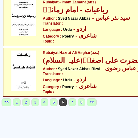
Rubaiyat - Imam Zamana(atfs)
رباعیات - امام زمانہؑ
- سید نذر عباس
Author :
Syed Nazar Abbas
Translator :
- اردو
Language :
Urdu
- شاعری
Category :
Poetry
Topic :
Rubaiyat Hazrat Ali Asghar(a.s.)
(ضرت علی اصغرؑ(علیہ السلام
-  عباس رضوی
Author :
Syed Nazar Abbas Rizvi
Translator :
- اردو
Language :
Urdu
- شاعری
Category :
Poetry
Topic :
<<
>>
1
2
3
4
5
6
7
8