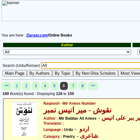
You are here :
Ziaraat.com
/Online Books
Author
Search (Urdu/Roman)
<<
>>
1
2
3
4
5
6
7
8
180
Book(s) found - Displaying
126
to
150
Naqoosh - Mir Anees Number
نقوش - میر انیس نمبر
- ر ببر علی انیس
Author :
Mir Babbar Ali Anees
Translator :
- اردو
Language :
Urdu
- شاعری
Category :
Poetry