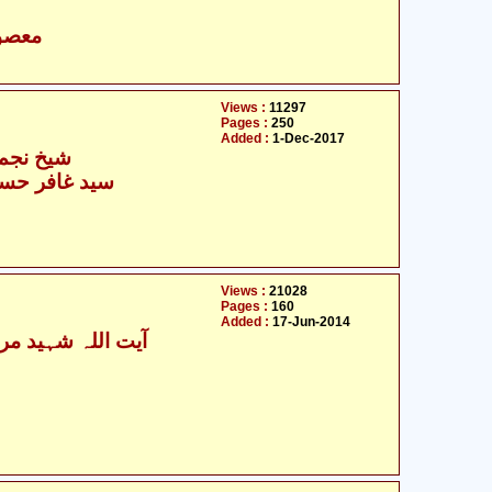
- معصومین علیہ السلام
Views :
11297
Pages :
250
Added :
1-Dec-2017
شیخ نجم 
سید غافر حسی
Views :
21028
Pages :
160
Added :
17-Jun-2014