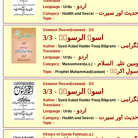
Translator :
- اردو
Language :
Urdu
- دیث اور سیرت
Category :
Hadith and Seerat
Topic :
Uswatur Rasool(sawaw) - 3/3
اسوۃ الرسولؐ - 3/3
- گرامی
Author :
Syed Aulad Haider Fouq Bilgrami
Translator :
- اردو
Language :
Urdu
Category :
Masoomeen(a.s.)
- ولِ اکرمؐ
Topic :
Prophet Muhammad(sawaw)
Uswatur Rasool(sawaw) - 3/3
اسوۃ الرسولؐ - 3/3
- گرامی
Author :
Syed Aulad Haider Fouq Bilgrami
Translator :
- اردو
Language :
Urdu
- دیث اور سیرت
Category :
Hadith and Seerat
Topic :
Virtues of Syeda Fatima(s.a.)