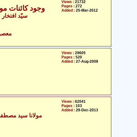
Views :
21732
Pages :
272
وجود کائنات مول
Added :
25-Mar-2012
سیّد افتخار 
- معصومین علیہ السلام
Views :
29605
Pages :
520
Added :
27-Aug-2008
Views :
62041
Pages :
103
Added :
29-Dec-2013
مولانا سید مصطفیٰ 