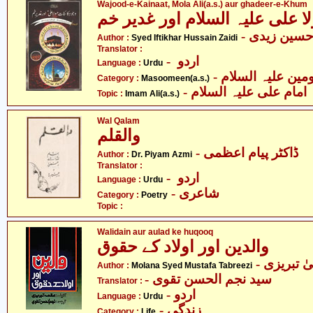
Wajood-e-Kainaat, Mola Ali(a.s.) aur ghadeer-e-Khum
ا علی علیہ السلام اور غدیر خم
- حسین زیدی
Author :
Syed Iftikhar Hussain Zaidi
Translator :
- اردو
Language :
Urdu
Category :
Masoomeen(a.s.)
- امام علی علیہ السلام
Topic :
Imam Ali(a.s.)
Wal Qalam
والقلم
- ڈاکٹر پیام اعظمی
Author :
Dr. Piyam Azmi
Translator :
- اردو
Language :
Urdu
- شاعری
Category :
Poetry
Topic :
Walidain aur aulad ke huqooq
والدین اور اولاد کے حقوق
- تبریزی
Author :
Molana Syed Mustafa Tabreezi
- سید نجم الحسن تقوی
Translator :
- اردو
Language :
Urdu
- زندگی
Category :
Life