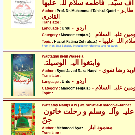
ف سیّدہ فاطمه سلام للہ علیھا
- پروفیسر ڈاکٹر محمّد طاہر
Author :
Prof. Dr. Muhammad Tahir-ul-Qadri
القادری
Translator :
- اردو
Language :
Urdu
Category :
Masoomeen(a.s.)
-  اللہ علیھا
Topic :
Hazrat Fatima Zehra(s.a.)
From Non-Shia Scholor. Included for reference and research.
Wabtaghu ilehil Waseela
وابتغوا الیہ الوسیلتہ
- وید رضا نقوی
Author :
Syed Javed Raza Naqvi
Translator :
- اردو
Language :
Urdu
Category :
Masoomeen(a.s.)
Topic :
Wafaatay Nabi(s.a.w.) wa rahlat-e-Khatoon-e-Jannat
وفات نبی صلی اللہ علیہ وآلہ وسلم و رحلت خاتون
جنّ
- محمود ایاز
Author :
Mehmood Ayaz
Translator :