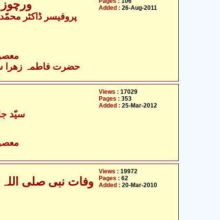
Pages :
106
ورچوز آ
Added :
26-Aug-2011
- معصومین علیہ السلام
حضرت فاطمہ زھرا سلام
Views :
17029
Pages :
353
Added :
25-Mar-2012
سیّد جا
- معصومین علیہ السلام
Views :
19972
Pages :
62
Added :
20-Mar-2010