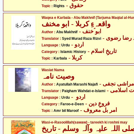
- حقوق
Topic :
Rights
Waqea e Karbala - Abu Makhnif (Tarjuma Maqtal al-Hu
واقعہءِ کربلا - ابو مخنف
- ابو ؐخنف
Author :
Abu Makhnif
-  رضا رضوی
Translator :
Syed Murad Raza Rizvi
- اردو
Language :
Urdu
- تاریخِ اسلام
Category :
Islamic History
- کربلا
Topic :
Karbala
Wasiat Nama
وصیت نامہ
- مراشی نجفی
Author :
Ayatullah Marashi Najafi
-  اسلامی
Translator :
Paigham Wahdat-e-Islami
- اردو
Language :
Urdu
- فروعِ دین
Category :
Faroo-e-Deen
- امر بل معروف
Topic :
Amr bil Maroof
Wasi-e-Rasoolillah(sawaw) - tareekh ki roshni may
 اللہ علیہ وآلہ وسلم - تاریخ