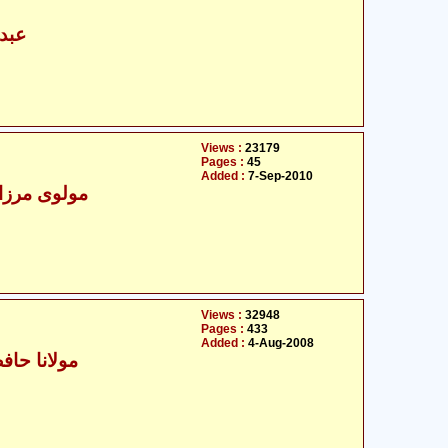
عبدا
Views :
23179
Pages :
45
Added :
7-Sep-2010
مولوی مرزا غ
Views :
32948
Pages :
433
Added :
4-Aug-2008
مولانا حاف