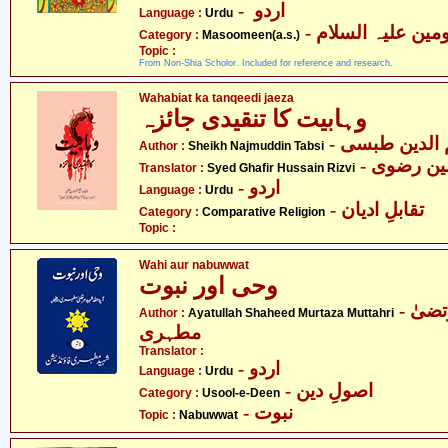
- اردو
Language :
Urdu
Category :
Masoomeen(a.s.)
Topic :
From Non-Shia Scholor. Included for reference and research.
Wahabiat ka tanqeedi jaeza
وہابیت کا تنقیدی جائزہ
- الدین طبسی
Author :
Sheikh Najmuddin Tabsi
- ن رضوی
Translator :
Syed Ghafir Hussain Rizvi
- اردو
Language :
Urdu
- تقابلِ ادیان
Category :
Comparative Religion
Topic :
Wahi aur nabuwwat
وحی اور نبوت
- آیت اللہ شہید مرتضیٰ
Author :
Ayatullah Shaheed Murtaza Muttahri
مطہری
Translator :
- اردو
Language :
Urdu
- اصولِ دین
Category :
Usool-e-Deen
- نبوت
Topic :
Nabuwwat