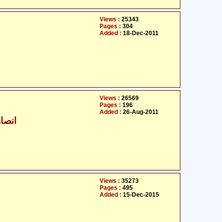
Views :
25343
Pages :
304
Added :
18-Dec-2011
Views :
26569
Pages :
196
Added :
26-Aug-2011
انصا
Views :
35273
Pages :
495
Added :
15-Dec-2015