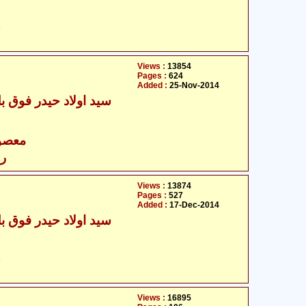
ح
Views :
13854
Pages :
624
Added :
25-Nov-2014
سید اولاد حیدر فوق بل
- معصومین علیہ السلام
رس
Views :
13874
Pages :
527
Added :
17-Dec-2014
سید اولاد حیدر فوق بل
ح
Views :
16895