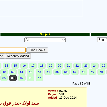
Subject
14
15
16
17
18
19
20
21
22
23
24
25
49
50
51
52
53
54
55
56
57
58
59
60
>>
85
86
87
88
Page
86
of
88
Views :
15226
Pages :
588
Added :
17-Dec-2014
سید اولاد حیدر فوق بل