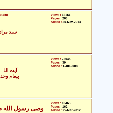
ssain)
Views :
18166
Pages :
263
Added :
25-Nov-2014
سید مراد
Views :
23045
Pages :
39
Added :
1-Jul-2008
آیت اللہ 
پیغام وحدت
Views :
18463
Pages :
162
وصی رسول الله صلی
Added :
25-Mar-2012