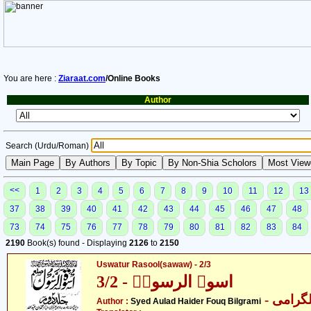
You are here :
Ziaraat.com
/Online Books
Author
Search (Urdu/Roman)
<<
1
2
3
4
5
6
7
8
9
10
11
12
13
37
38
39
40
41
42
43
44
45
46
47
48
73
74
75
76
77
78
79
80
81
82
83
84
2190
Book(s) found - Displaying
2126
to
2150
Uswatur Rasool(sawaw) - 2/3
اسوۃ الرسولؐ - 3/2
- گرامی
Author :
Syed Aulad Haider Fouq Bilgrami