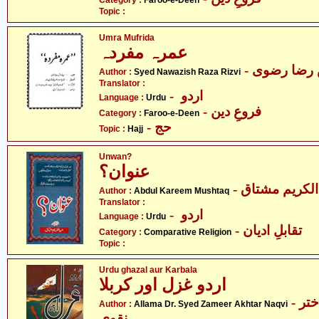
Category :
Faroo-e-Deen
Topic :
Umra Mufrida
عمرہ مفردہ
- رضا رضوی
Author :
Syed Nawazish Raza Rizvi
Translator :
- اردو
Language :
Urdu
- فروعِ دین
Category :
Faroo-e-Deen
- حج
Topic :
Hajj
Unwan?
عنوان؟
- لکریم مشتاق
Author :
Abdul Kareem Mushtaq
Translator :
- اردو
Language :
Urdu
- تقابلِ ادیان
Category :
Comparative Religion
Topic :
Urdu ghazal aur Karbala
اردو غزل اور کربلا
- علامہ ڈاکٹر سیّد ضمیر اختر
Author :
Allama Dr. Syed Zameer Akhtar Naqvi
نقوی