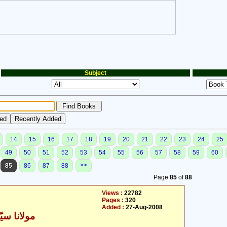
Subject
14
15
16
17
18
19
20
21
22
23
24
25
49
50
51
52
53
54
55
56
57
58
59
60
>>
85
86
87
88
Page
85
of
88
Views :
22782
Pages :
320
Added :
27-Aug-2008
مولانا سی