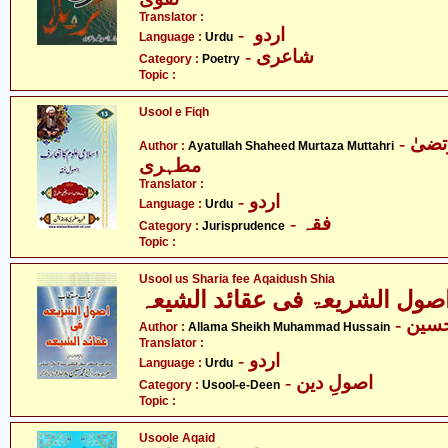
Translator :
- اردو
Language :
Urdu
- شاعری
Category :
Poetry
Topic :
Usool e Fiqh
- آیت اللہ شہید مرتضیٰ
Author :
Ayatullah Shaheed Murtaza Muttahri
مطہری
Translator :
- اردو
Language :
Urdu
- فقہ
Category :
Jurisprudence
Topic :
Usool us Sharia fee Aqaidush Shia
صول الشریعۃ فی عقائد الشیعہ
- ین
Author :
Allama Sheikh Muhammad Hussain
Translator :
- اردو
Language :
Urdu
- اصولِ دین
Category :
Usool-e-Deen
Topic :
Usoole Aqaid