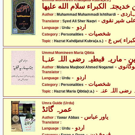
Ummul Momineen Khadijatul Kubra(a.s.)
- ردی
Author :
Muhammad Muhammadi Ishtihardi
- علی شیر نقوی
Translator :
Syed Ali Sher Naqvi
- اردو
Language :
Urdu
- شخصیات
Category :
Personalities
Topic :
Hazrat Kahdijatul Kubra(a.s.)
Ummul Momineen Maria Qibtia
ین - ماریہ قبطیہ رضی اللہ عنہا
- گانوی
Author :
Molana Maqbool Ahmed Noganwi
Translator :
- اردو
Language :
Urdu
- شخصیات
Category :
Personalities
- ضی اللہ عنہ
Topic :
Hazrat Maria Qibtia(r.a.)
Umra Guide (Urdu)
عمرہ گائڈ
- یاور عباس
Author :
Yawar Abbas
Translator :
- اردو
Language :
Urdu
- فروعِ دین