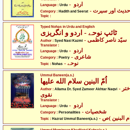
- اردو
Language :
Urdu
- دیث اور سیرت
Category :
Hadith and Seerat
Topic :
Typed Nohas in Urdu and English
ٹائپ نوحے - اردو و انگریزی
- سیّد ناصر کاظمی
Author :
Syed Nasi Kazmi
Translator :
- اردو
Language :
Urdu
- شاعری
Category :
Poetry
- نوحے
Topic :
Nohas
Ummul Baneen(a.s.)
اُمّ البنین سلام الله علیھا
- علامہ ڈاکٹر سید ضمیر اختر
Author :
Allama Dr. Syed Zameer Akhtar Naqvi
نقوی
Translator :
- اردو
Language :
Urdu
- شخصیات
Category :
Personalities
Topic :
Hazrat Ummul Baneen(a.s.)