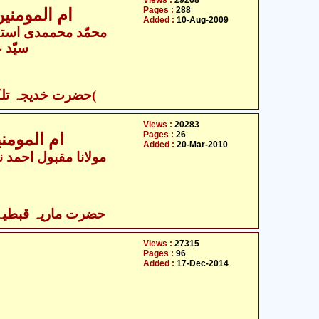
Views :
29268
Pages :
288
ام المومنین خدیجتہ الکبراء سلام الله علیھا
Added :
10-Aug-2009
محمّد محممدی استہا
سیّد 
- حضرت خدیجہ تلکبراء )س ع(
Views :
20283
Pages :
26
ام المومن
Added :
20-Mar-2010
مولانا مقبول احمد نو
حضرت ماریہ قبطیہ ر
Views :
27315
Pages :
96
Added :
17-Dec-2014