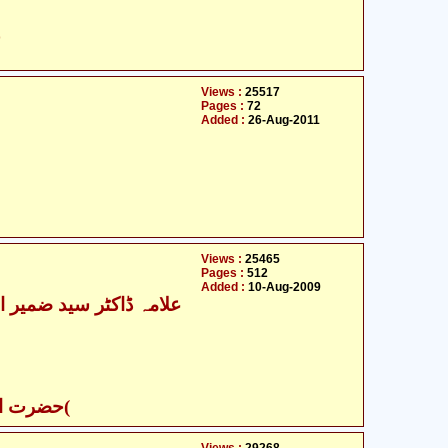
ح
Views :
25517
Pages :
72
Added :
26-Aug-2011
Views :
25465
Pages :
512
Added :
10-Aug-2009
- حضرت ام البنین )ص(