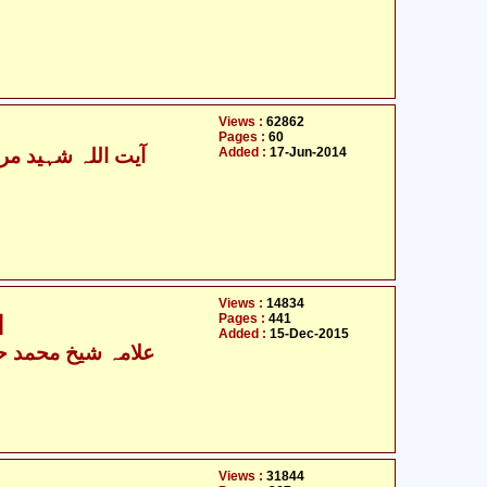
Views :
62862
Pages :
60
Added :
17-Jun-2014
Views :
14834
Pages :
441
ا
Added :
15-Dec-2015
علامہ شیخ محمد حس
Views :
31844