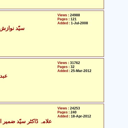
Views :
24988
Pages :
121
Added :
1-Jul-2008
سیّد نوازش 
Views :
31762
Pages :
32
Added :
25-Mar-2012
عبدا
Views :
24253
Pages :
240
Added :
18-Apr-2012