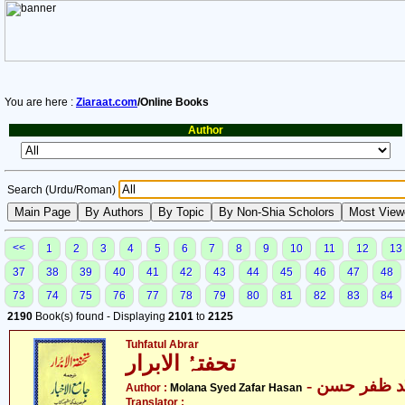
You are here :
Ziaraat.com
/Online Books
Author
Search (Urdu/Roman)
<<
1
2
3
4
5
6
7
8
9
10
11
12
13
37
38
39
40
41
42
43
44
45
46
47
48
73
74
75
76
77
78
79
80
81
82
83
84
2190
Book(s) found - Displaying
2101
to
2125
Tuhfatul Abrar
تحفتہُ الابرار
- ّد ظفر حسن
Author :
Molana Syed Zafar Hasan
Translator :