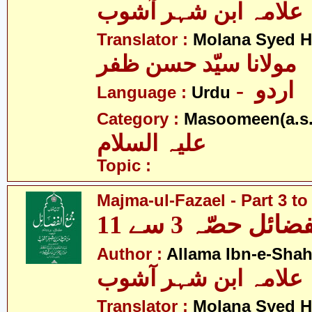
علامہ ابن شہر آشوب
Translator :
Molana Syed H
مولانا سیّد حسن ظفر
- اردو
Language :
Urdu
Category :
Masoomeen(a.s.
علیہ السلام
Topic :
Majma-ul-Fazael - Part 3 to
ئل حصّہ 3 سے 11
Author :
Allama Ibn-e-Sha
علامہ ابن شہر آشوب
Translator :
Molana Syed H