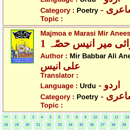
- عری
Category :
Poetry
Topic :
Majmoa e Marasi Mir Anees
ثی میر انیس حصّہ 1
Author :
Mir Babbar Ali An
علی انیس
Translator :
- اردو
Language :
Urdu
- عری
Category :
Poetry
Topic :
<<
1
2
3
4
5
6
7
8
9
10
11
12
13
28
29
30
31
32
33
34
35
36
37
38
39