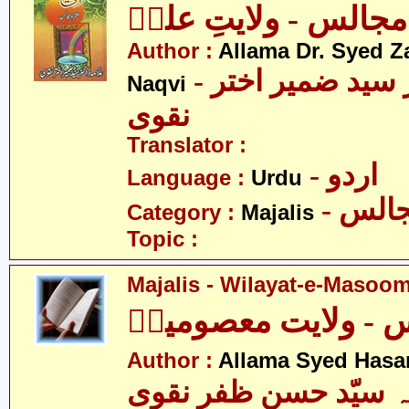
مجالس - ولایتِ علیؑ
Author :
Allama Dr. Syed Z
- علامہ ڈاکٹر سید ضمیر اختر
Naqvi
نقوی
Translator :
- اردو
Language :
Urdu
- الس
Category :
Majalis
Topic :
Majalis - Wilayat-e-Masoom
 - ولایت معصومینؑ
Author :
Allama Syed Hasa
ہ سیّد حسن ظفر نقوی