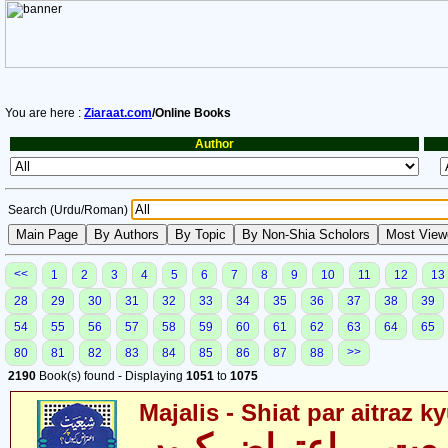
You are here :
Ziaraat.com
/Online Books
Author
Search (Urdu/Roman)
<<
1
2
3
4
5
6
7
8
9
10
11
12
13
28
29
30
31
32
33
34
35
36
37
38
39
54
55
56
57
58
59
60
61
62
63
64
65
>>
80
81
82
83
84
85
86
87
88
2190
Book(s) found - Displaying
1051
to
1075
Majalis - Shiat par aitraz k