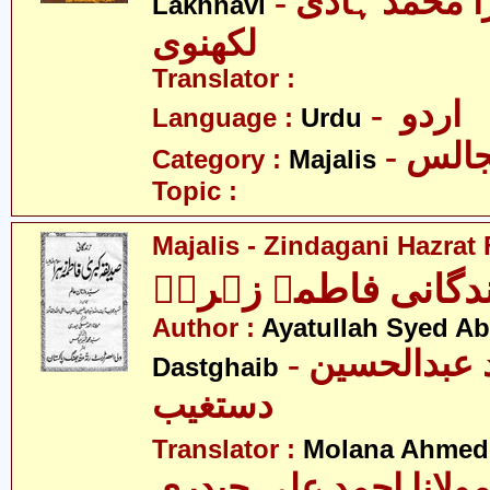
- علامہ مرزا محمّد ہادی
Lakhnavi
لکھنوی
Translator :
- اردو
Language :
Urdu
- الس
Category :
Majalis
Topic :
Majalis - Zindagani Hazrat
دگانی فاطمہ زہراؑ
Author :
Ayatullah Syed A
- آیت اللہ سید عبدالحسین
Dastghaib
دستغیب
Translator :
Molana Ahmed 
ولانا احمد علی حیدری