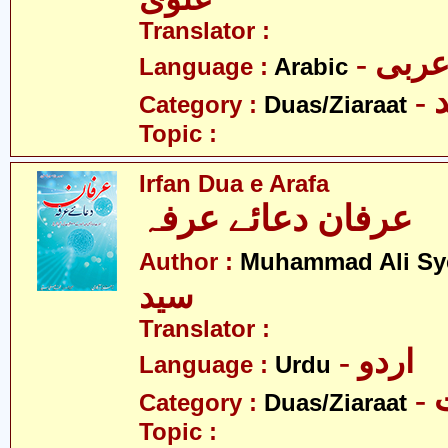
Translator :
- ربی
Language :
Arabic
-
Category :
Duas/Ziaraat
Topic :
Irfan Dua e Arafa
عرفان دعائے عرفہ
Author :
Muhammad Ali Sy
سید
Translator :
- اردو
Language :
Urdu
-
Category :
Duas/Ziaraat
Topic :