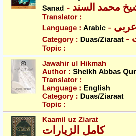
- یخ محمد السند
Sanad
Translator :
- ربی
Language :
Arabic
-
Category :
Duas/Ziaraat
Topic :
Jawahir ul Hikmah
Author :
Sheikh Abbas Qu
Translator :
Language :
English
Category :
Duas/Ziaraat
Topic :
Kaamil uz Ziarat
کامل الزیارات