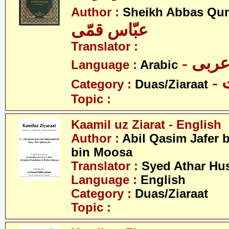
Author :
Sheikh Abbas Qu
عبّاس قمّی
Translator :
- ربی
Language :
Arabic
-
Category :
Duas/Ziaraat
Topic :
Kaamil uz Ziarat - English
Author :
Abil Qasim Jafer
bin Moosa
Translator :
Syed Athar Hu
Language :
English
Category :
Duas/Ziaraat
Topic :