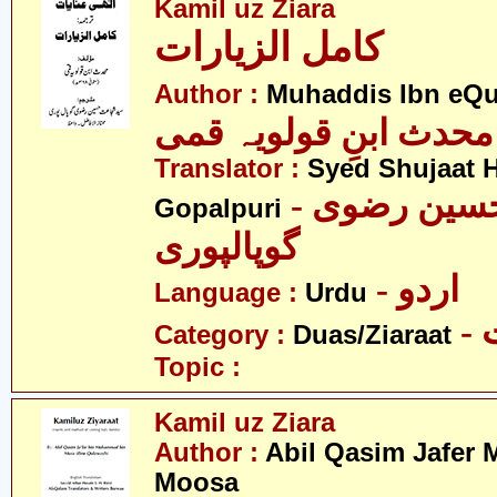
Kamil uz Ziara
کامل الزیارات
Author :
Muhaddis Ibn eQ
محدث ابنِ قولویہ قمی
Translator :
Syed Shujaat H
- سید شجاعت حسین رضوی
Gopalpuri
گوپالپوری
- اردو
Language :
Urdu
-
Category :
Duas/Ziaraat
Topic :
Kamil uz Ziara
Author :
Abil Qasim Jafer
Moosa