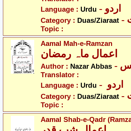
- اردو
Language :
Urdu
-
Category :
Duas/Ziaraat
Topic :
Aamal Mah-e-Ramzan
اعمال ماہ رمضان
- س
Author :
Nazar Abbas
Translator :
- اردو
Language :
Urdu
-
Category :
Duas/Ziaraat
Topic :
Aamal Shab-e-Qadr (Ramz
اعمال شب قدر