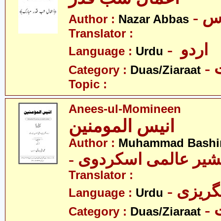
- س
Author :
Nazar Abbas
Translator :
- اردو
Language :
Urdu
-
Category :
Duas/Ziaraat
Topic :
Anees-ul-Momineen
انیس المومنین
Author :
Muhammad Bashir 
Translator :
- گریزی
Language :
Urdu
-
Category :
Duas/Ziaraat