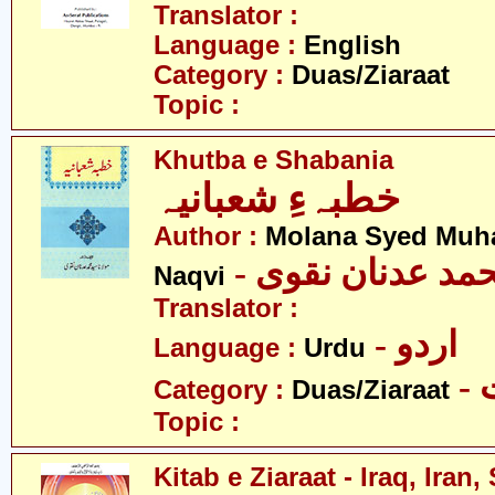
Translator :
Language :
English
Category :
Duas/Ziaraat
Topic :
Khutba e Shabania
خطبہءِ شعبانیہ
Author :
Molana Syed Mu
- مد عدنان نقوی
Naqvi
Translator :
- اردو
Language :
Urdu
-
Category :
Duas/Ziaraat
Topic :
Kitab e Ziaraat - Iraq, Iran