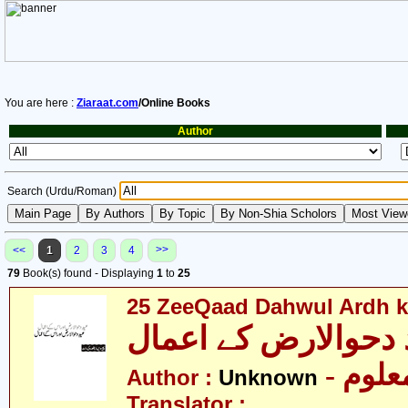
You are here :
Ziaraat.com
/Online Books
Author
Search (Urdu/Roman)
>>
<<
1
2
3
4
79
Book(s) found - Displaying
1
to
25
25 ZeeQaad Dahwul Ardh k
دحوالارض کے اعمال
- علوم
Author :
Unknown
Translator :