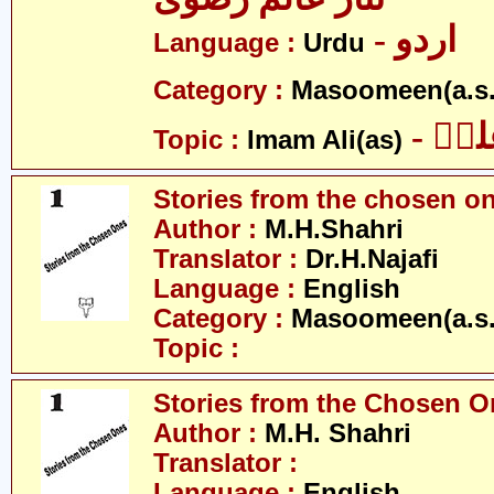
- اردو
Language :
Urdu
Category :
Masoomeen(a.s.
- یؑ
Topic :
Imam Ali(as)
Stories from the chosen o
Author :
M.H.Shahri
Translator :
Dr.H.Najafi
Language :
English
Category :
Masoomeen(a.s.
Topic :
Stories from the Chosen O
Author :
M.H. Shahri
Translator :
Language :
English