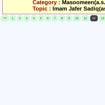
Category :
Masoomeen(a.s.
Topic :
Imam Jafer Sadiq(a
<<
1
2
3
4
5
6
7
8
9
10
11
12
13