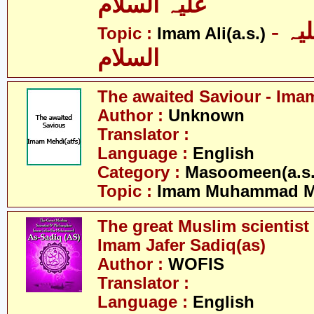
علیہ السلام
- امام علی علیہ
Topic :
Imam Ali(a.s.)
السلام
The awaited Saviour - Ima
Author :
Unknown
Translator :
Language :
English
Category :
Masoomeen(a.s.
Topic :
Imam Muhammad Me
The great Muslim scientist
Imam Jafer Sadiq(as)
Author :
WOFIS
Translator :
Language :
English