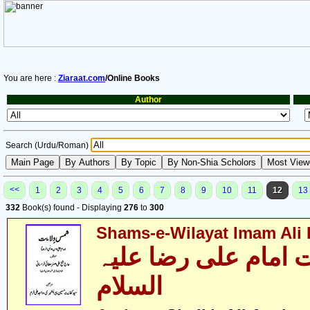
You are here :
Ziaraat.com
/Online Books
Author
Search (Urdu/Roman)
<<
1
2
3
4
5
6
7
8
9
10
11
12
13
332
Book(s) found - Displaying
276
to
300
Shams-e-Wilayat Imam Ali R
 امام علی رضا علیہ
السلام