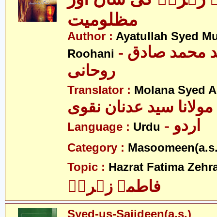
مظلومیت
Author :
Ayatullah Syed 
- آیت اللہ سید محمد صادق
Roohani
روحانی
Translator :
Molana Syed A
مولانا سید عدنان نقوی
- اردو
Language :
Urdu
Category :
Masoomeen(a.s.
Topic :
Hazrat Fatima Zehra
فاطمہ زہراؑ
Syed-us-Sajideen(a.s.)