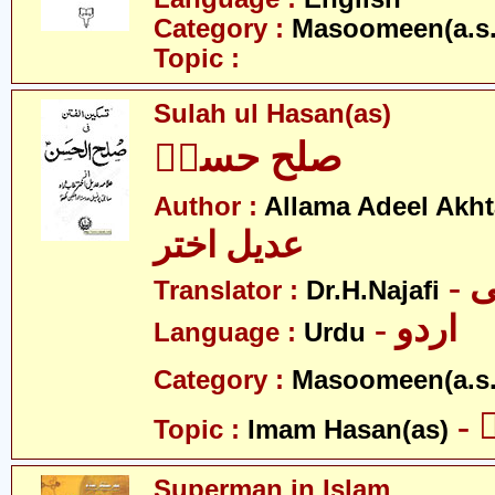
Category :
Masoomeen(a.s.
Topic :
Sulah ul Hasan(as)
صلح حسنؑ
Author :
Allama Adeel Akht
عدیل اختر
-
Translator :
Dr.H.Najafi
- اردو
Language :
Urdu
Category :
Masoomeen(a.s.
-
Topic :
Imam Hasan(as)
Superman in Islam