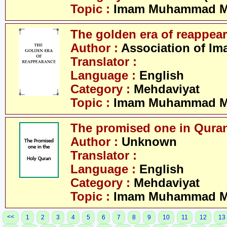
Topic :
Imam Muhammad Me
The golden era of reappea
Author :
Association of Im
Translator :
Language :
English
Category :
Mehdaviyat
Topic :
Imam Muhammad Me
The promised one in Qura
Author :
Unknown
Translator :
Language :
English
Category :
Mehdaviyat
Topic :
Imam Muhammad Me
<<
1
2
3
4
5
6
7
8
9
10
11
12
13