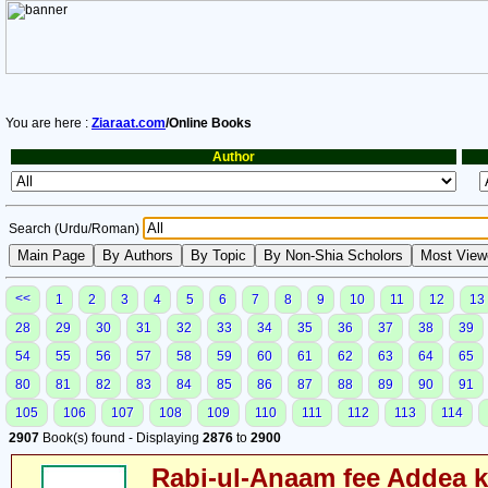
You are here :
Ziaraat.com
/Online Books
Author
Search (Urdu/Roman)
<<
1
2
3
4
5
6
7
8
9
10
11
12
13
28
29
30
31
32
33
34
35
36
37
38
39
54
55
56
57
58
59
60
61
62
63
64
65
80
81
82
83
84
85
86
87
88
89
90
91
105
106
107
108
109
110
111
112
113
114
2907
Book(s) found - Displaying
2876
to
2900
Rabi-ul-Anaam fee Addea k