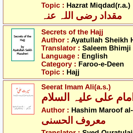
- 
Topic :
Hazrat Miqdad(r.a.)
مقداد رضی اللہ عنہ
Secrets of the Hajj
Author :
Ayatullah Sheikh 
Translator :
Saleem Bhimji
Language :
English
Category :
Faroo-e-Deen
Topic :
Hajj
Seerat Imam Ali(a.s.)
ام علی علیہ السلام
Author :
Hashim Maroof al
معروف الحسنی
Translator :
Syed Quratulai