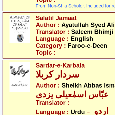
From Non-Shia Scholor. Included for r
Salatil Jamaat
Author :
Ayatullah Syed Ali
Translator :
Saleem Bhimji
Language :
English
Category :
Faroo-e-Deen
Topic :
Sardar-e-Karbala
سردار کربلا
Author :
Sheikh Abbas Isma
عبّاس اسمٰعیلی یزدی
Translator :
- اردو
Language :
Urdu