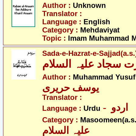
Author :
Unknown
Translator :
Language :
English
Category :
Mehdaviyat
Topic :
Imam Muhammad Me
Sada-e-Hazrat-e-Sajjad(a.s.
 سجاد علیہ السلام
Author :
Muhammad Yusuf 
یوسف حریری
Translator :
- اردو
Language :
Urdu
Category :
Masoomeen(a.s.
علیہ السلام