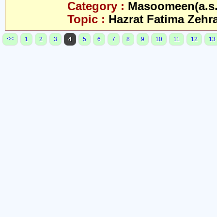
Category :
Masoomeen(a.s.
Topic :
Hazrat Fatima Zehra
<<
1
2
3
4
5
6
7
8
9
10
11
12
13