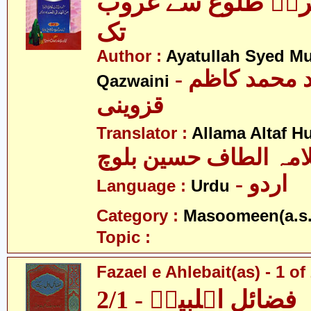
راؑ طلوع سے غروب
تک
Author :
Ayatullah Syed 
- آیت اللہ سید محمد کاظم
Qazwaini
قزوینی
Translator :
Allama Altaf H
امہ الطاف حسین بلوچ
- اردو
Language :
Urdu
Category :
Masoomeen(a.s.
Topic :
Fazael e Ahlebait(as) - 1 of
فضائلِ اہلبیتؑ - 2/1