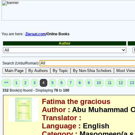
You are here :
Ziaraat.com
/Online Books
Author
Search (Urdu/Roman)
<<
1
2
3
4
5
6
7
8
9
10
11
12
13
332
Book(s) found - Displaying
76
to
100
Fatima the gracious
Author :
Abu Muhammad O
Translator :
Language :
English
Category :
Masoomeen(a.s.