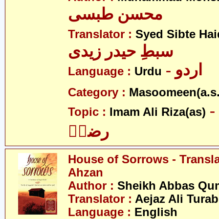
محسن طبسی
Translator :
Syed Sibte Hai
سبطِ حیدر زیدی
- اردو
Language :
Urdu
Category :
Masoomeen(a.s.
- امام علی
Topic :
Imam Ali Riza(as)
رضاؑ
House of Sorrows - Transla
Ahzan
Author :
Sheikh Abbas Qu
Translator :
Aejaz Ali Tura
Language :
English