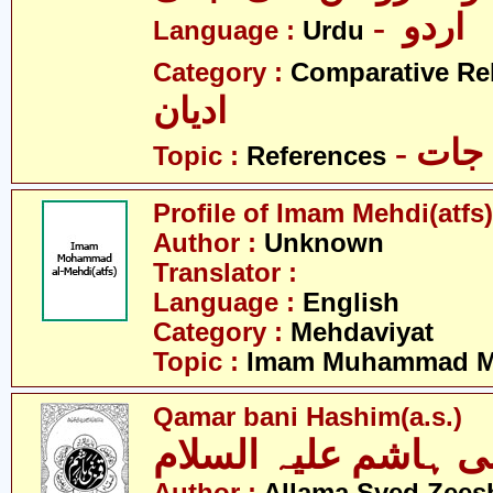
- اردو
Language :
Urdu
Category :
Comparative Re
ادیان
- جات
Topic :
References
Profile of Imam Mehdi(atfs)
Author :
Unknown
Translator :
Language :
English
Category :
Mehdaviyat
Topic :
Imam Muhammad Me
Qamar bani Hashim(a.s.)
ی ہاشم علیہ السلام