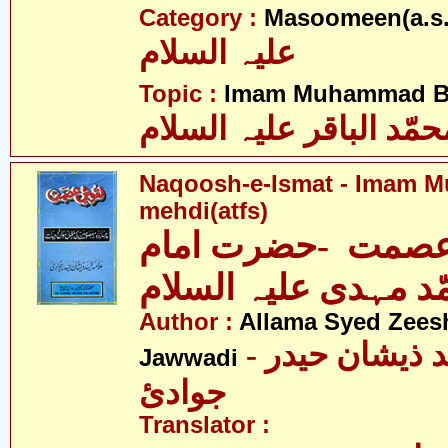
Category :
Masoomeen(a.s.
علیہ السلام
Topic :
Imam Muhammad Baq
حمّد الباقر علیہ السلام
Naqoosh-e-Ismat - Imam
mehdi(atfs)
صمت -حضرت امام
د مہدی علیہ السلام
Author :
Allama Syed Zees
- علامہ سیّد ذیشان حیدر
Jawwadi
جوادئ
Translator :