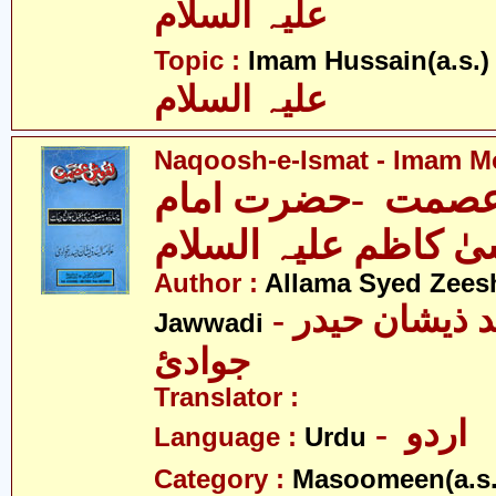
علیہ السلام
- 
Topic :
Imam Hussain(a.s.)
علیہ السلام
Naqoosh-e-Ismat - Imam Mo
صمت -حضرت امام
ٰ کاظم علیہ السلام
Author :
Allama Syed Zees
- علامہ سیّد ذیشان حیدر
Jawwadi
جوادئ
Translator :
- اردو
Language :
Urdu
Category :
Masoomeen(a.s.