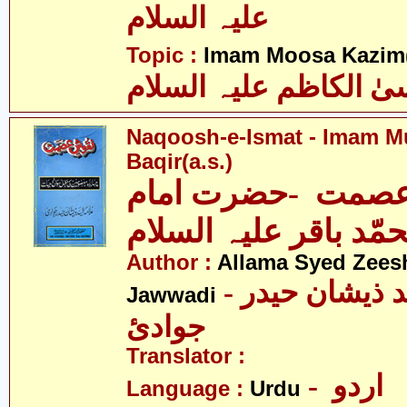
علیہ السلام
Topic :
Imam Moosa Kazim(
ٰ الکاظم علیہ السلام
Naqoosh-e-Ismat - Imam
Baqir(a.s.)
صمت -حضرت امام
مّد باقر علیہ السلام
Author :
Allama Syed Zees
- علامہ سیّد ذیشان حیدر
Jawwadi
جوادئ
Translator :
- اردو
Language :
Urdu