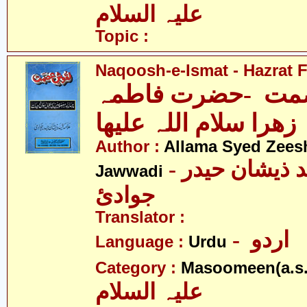
علیہ السلام
Topic :
Naqoosh-e-Ismat - Hazrat F
مت -حضرت فاطمہ
زھرا سلام اللہ علیھا
Author :
Allama Syed Zees
- علامہ سیّد ذیشان حیدر
Jawwadi
جوادئ
Translator :
- اردو
Language :
Urdu
Category :
Masoomeen(a.s.
علیہ السلام