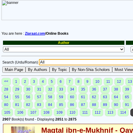
You are here :
Ziaraat.com
/Online Books
Author
Search (Urdu/Roman)
<<
1
2
3
4
5
6
7
8
9
10
11
12
13
28
29
30
31
32
33
34
35
36
37
38
39
54
55
56
57
58
59
60
61
62
63
64
65
80
81
82
83
84
85
86
87
88
89
90
91
105
106
107
108
109
110
111
112
113
114
2907
Book(s) found - Displaying
2851
to
2875
Maqtal ibn-e-Mukhnif - Qa