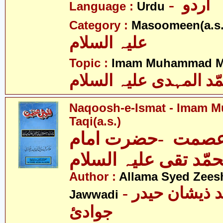
- اردو
Language :
Urdu
Category :
Masoomeen(a.s.
علیہ السلام
Topic :
Imam Muhammad Me
ّد المہدی علیہ السلام
Naqoosh-e-Ismat - Imam
Taqi(a.s.)
صمت -حضرت امام
مّد تقی علیہ السلام
Author :
Allama Syed Zees
- علامہ سیّد ذیشان حیدر
Jawwadi
جوادئ