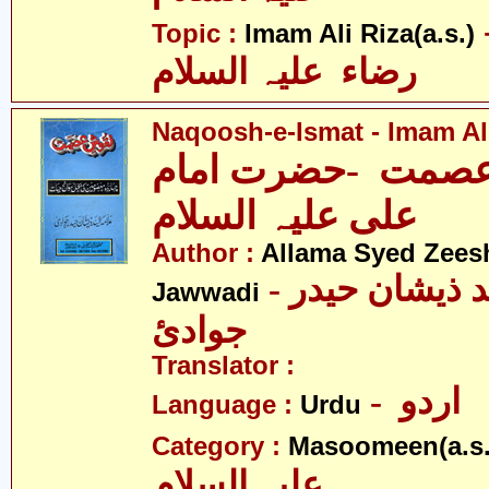
- لی
Topic :
Imam Ali Riza(a.s.)
رضاء علیہ السلام
Naqoosh-e-Ismat - Imam Ali
صمت -حضرت امام
علی علیہ السلام
Author :
Allama Syed Zees
- علامہ سیّد ذیشان حیدر
Jawwadi
جوادئ
Translator :
- اردو
Language :
Urdu
Category :
Masoomeen(a.s.
علیہ السلام