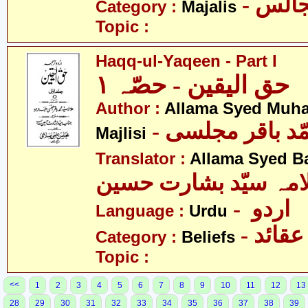
- الس
Category :
Majalis
Topic :
Haqq-ul-Yaqeen - Part I
حق الیقین - حصّہ ١
Author :
Allama Syed Muh
- ّد باقر مجلسی
Majlisi
Translator :
Allama Syed B
امہ سیّد بشارت حسین
- اردو
Language :
Urdu
- عقائد
Category :
Beliefs
Topic :
<<
1
2
3
4
5
6
7
8
9
10
11
12
13
28
29
30
31
32
33
34
35
36
37
38
39