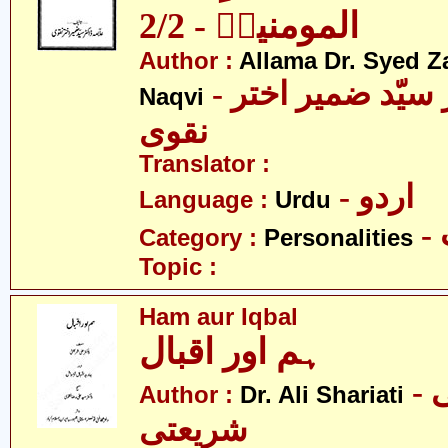
المومنینؑ - 2/2
Author :
Allama Dr. Syed Z
- علامہ ڈاکٹر سیّد ضمیر اختر
Naqvi
نقوی
Translator :
- اردو
Language :
Urdu
Category :
Personalities
Topic :
Ham aur Iqbal
ہم اور اقبال
- ڈاکٹر علی
Author :
Dr. Ali Shariati
شریعتی