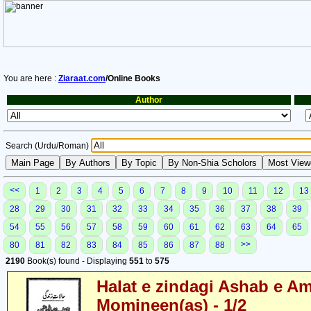
You are here :
Ziaraat.com
/Online Books
Author
Search (Urdu/Roman)
<<
1
2
3
4
5
6
7
8
9
10
11
12
13
28
29
30
31
32
33
34
35
36
37
38
39
54
55
56
57
58
59
60
61
62
63
64
65
>>
80
81
82
83
84
85
86
87
88
2190
Book(s) found - Displaying
551
to
575
Halat e zindagi Ashab e A
Momineen(as) - 1/2