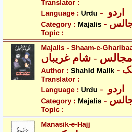
Translator :
- اردو
Language :
Urdu
- الس
Category :
Majalis
Topic :
Majalis - Shaam-e-Ghariba
مجالس - شام غریباں
- 
Author :
Shahid Malik
Translator :
- اردو
Language :
Urdu
- الس
Category :
Majalis
Topic :
Manasik-e-Hajj