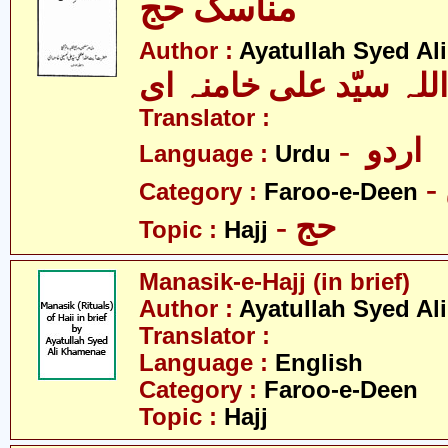
مناسک حج
Author :
Ayatullah Syed A
للہ سیّد علی خامنہ ای
Translator :
- اردو
Language :
Urdu
Category :
Faroo-e-Deen
- حج
Topic :
Hajj
Manasik-e-Hajj (in brief)
Author :
Ayatullah Syed A
Translator :
Language :
English
Category :
Faroo-e-Deen
Topic :
Hajj