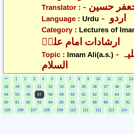
- فر حسین
Translator :
- اردو
Language :
Urdu
Category :
Lectures of Imam
ارشادات امام علیؑ
- امام علی علیہ
Topic :
Imam Ali(a.s.)
السلام
<<
1
2
3
4
5
6
7
8
9
10
11
12
13
28
29
30
31
32
33
34
35
36
37
38
39
54
55
56
57
58
59
60
61
62
63
64
65
80
81
82
83
84
85
86
87
88
89
90
91
105
106
107
108
109
110
111
112
113
114