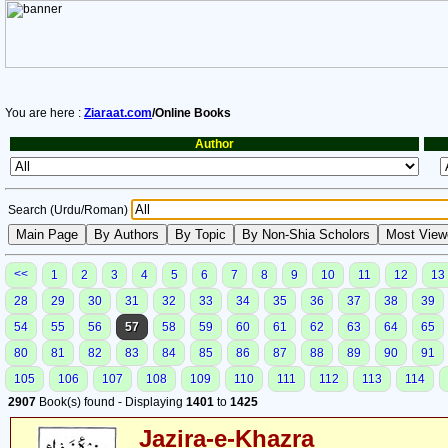
You are here :
Ziaraat.com
/Online Books
Author
Search (Urdu/Roman)
<<
1
2
3
4
5
6
7
8
9
10
11
12
13
28
29
30
31
32
33
34
35
36
37
38
39
54
55
56
57
58
59
60
61
62
63
64
65
80
81
82
83
84
85
86
87
88
89
90
91
105
106
107
108
109
110
111
112
113
114
2907
Book(s) found - Displaying
1401
to
1425
Jazira-e-Khazra