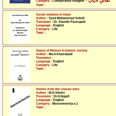
- تقابلِ ادیان
Category :
Comparative Religion
Topic :
Social relations in Islam
Author :
Syed Muhammad Sohofi
Translator :
Dr. Alaedin Pazargadi
Language :
English
Category :
Life
Topic :
Status of Women in Islamic society
Author :
Ma-Il Khairabadi
Translator :
Language :
English
Category :
Life
Topic :
Stories from the chosen ones
Author :
M.H.Shahri
Translator :
Dr.H.Najafi
Language :
English
Category :
Masoomeen(a.s.)
Topic :