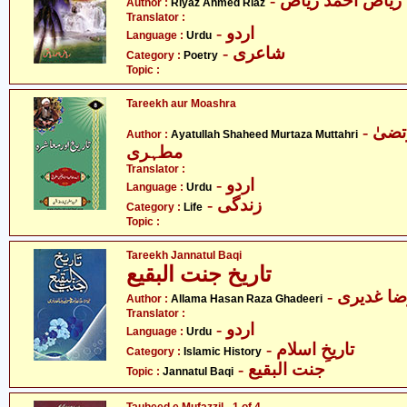
- ریاض احمد ریاض
Author :
Riyaz Ahmed Riaz
Translator :
- اردو
Language :
Urdu
- شاعری
Category :
Poetry
Topic :
Tareekh aur Moashra
- آیت اللہ شہید مرتضیٰ
Author :
Ayatullah Shaheed Murtaza Muttahri
مطہری
Translator :
- اردو
Language :
Urdu
- زندگی
Category :
Life
Topic :
Tareekh Jannatul Baqi
تاریخ جنت البقیع
-  غدیری
Author :
Allama Hasan Raza Ghadeeri
Translator :
- اردو
Language :
Urdu
- تاریخِ اسلام
Category :
Islamic History
- جنت البقیع
Topic :
Jannatul Baqi