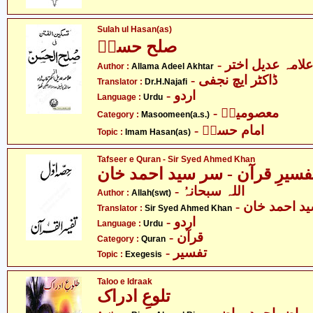
Sulah ul Hasan(as)
صلح حسنؑ
- علامہ عدیل اختر
Author :
Allama Adeel Akhtar
- ڈاکٹر ایچ نجفی
Translator :
Dr.H.Najafi
- اردو
Language :
Urdu
- معصومینؑ
Category :
Masoomeen(a.s.)
- امام حسنؑ
Topic :
Imam Hasan(as)
Tafseer e Quran - Sir Syed Ahmed Khan
فسیرِ قرآن - سر سید احمد خان
- اللہ سبحانہُ
Author :
Allah(swt)
-  احمد خان
Translator :
Sir Syed Ahmed Khan
- اردو
Language :
Urdu
- قرآن
Category :
Quran
- تفسیر
Topic :
Exegesis
Taloo e Idraak
تلوعِ ادراک