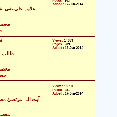
Pages :
103
Added :
17-Jun-2014
علامہ علی نقی نقو
- معصومین علیہ السلام
مع
w)
Views :
14383
Pages :
289
Added :
17-Jun-2014
طالب ح
- معصومین علیہ السلام
حضر
Views :
18590
Pages :
281
Added :
17-Jun-2014
آیت اللہ مرتضیٰ مطھ
- معصومین علیہ السلام