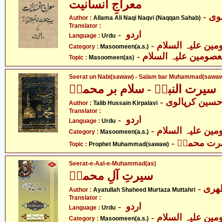
معراجِ انسانیت
- ی
Author :
Allama Ali Naqi Naqvi (Naqqan Sahab)
Translator :
- اردو
Language :
Urdu
Category :
Masoomeen(a.s.)
- صومین علیہ السلام
Topic :
Masoomeen(as)
Seerat un Nabi(sawaw) - Salam bar Muhammad(sawa
سیرت النبیؐ - سلام بر محمدؐ
- سین کرپالوی
Author :
Talib Hussain Kirpalavi
Translator :
- اردو
Language :
Urdu
Category :
Masoomeen(a.s.)
- ت محمدؐ
Topic :
Prophet Muhammad(sawaw)
Seerat-e-Aal-e-Muhammad(as)
سیرتِ آلِ محمدؑ
- ری
Author :
Ayatullah Shaheed Murtaza Muttahri
Translator :
- اردو
Language :
Urdu
Category :
Masoomeen(a.s.)