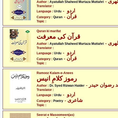
- ری
Author :
Ayatullah Shaheed Murtaza Muttahri
Translator :
- اردو
Language :
Urdu
- قرآن
Category :
Quran
Topic :
Quran ki marifat
قرآن کی معرفت
- ری
Author :
Ayatullah Shaheed Murtaza Muttahri
Translator :
- اردو
Language :
Urdu
- قرآن
Category :
Quran
Topic :
Ramooz Kalam-e-Anees
رموز کلامِ انیس
-  رضوان حیدر
Author :
Dr. Syed Rizwan Haider
Translator :
- اردو
Language :
Urdu
- شاعری
Category :
Poetry
Topic :
Seerat e Masoomeen(as)