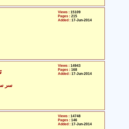
Views :
15109
Pages :
215
Added :
17-Jun-2014
Views :
14943
Pages :
168
ت
Added :
17-Jun-2014
سر سید
Views :
14748
Pages :
146
Added :
17-Jun-2014