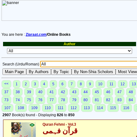
You are here :
Ziaraat.com
/Online Books
Author
Search (Urdu/Roman)
<<
1
2
3
4
5
6
7
8
9
10
11
12
13
37
38
39
40
41
42
43
44
45
46
47
48
73
74
75
76
77
78
79
80
81
82
83
84
107
108
109
110
111
112
113
114
115
116
2907
Book(s) found - Displaying
826
to
850
Quran Fehmi - Vol.3
قرآن فہمی