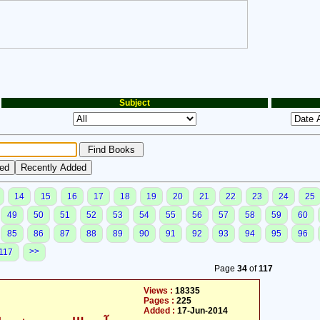
Subject
14
15
16
17
18
19
20
21
22
23
24
25
49
50
51
52
53
54
55
56
57
58
59
60
85
86
87
88
89
90
91
92
93
94
95
96
>>
117
Page
34
of
117
Views :
18335
Pages :
225
Added :
17-Jun-2014