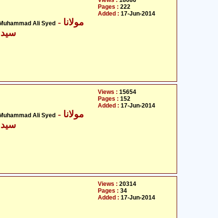
Views :
18086
Pages :
222
Added :
17-Jun-2014
- مولانا
 Muhammad Ali Syed
سید 
Views :
15654
Pages :
152
Added :
17-Jun-2014
- مولانا
 Muhammad Ali Syed
سید 
Views :
20314
Pages :
34
Added :
17-Jun-2014