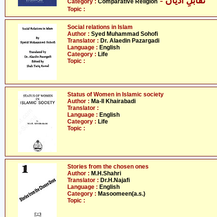
- تقابلِ ادیان
Category :
Comparative Religion
Topic :
Social relations in Islam
Author :
Syed Muhammad Sohofi
Translator :
Dr. Alaedin Pazargadi
Language :
English
Category :
Life
Topic :
Status of Women in Islamic society
Author :
Ma-Il Khairabadi
Translator :
Language :
English
Category :
Life
Topic :
Stories from the chosen ones
Author :
M.H.Shahri
Translator :
Dr.H.Najafi
Language :
English
Category :
Masoomeen(a.s.)
Topic :