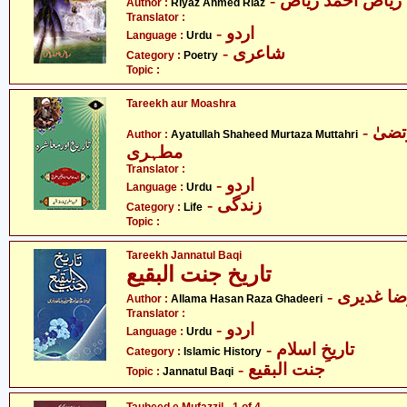
- ریاض احمد ریاض
Author :
Riyaz Ahmed Riaz
Translator :
- اردو
Language :
Urdu
- شاعری
Category :
Poetry
Topic :
Tareekh aur Moashra
- آیت اللہ شہید مرتضیٰ
Author :
Ayatullah Shaheed Murtaza Muttahri
مطہری
Translator :
- اردو
Language :
Urdu
- زندگی
Category :
Life
Topic :
Tareekh Jannatul Baqi
تاریخ جنت البقیع
-  غدیری
Author :
Allama Hasan Raza Ghadeeri
Translator :
- اردو
Language :
Urdu
- تاریخِ اسلام
Category :
Islamic History
- جنت البقیع
Topic :
Jannatul Baqi