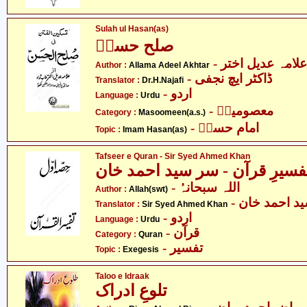
Sulah ul Hasan(as)
صلح حسنؑ
- علامہ عدیل اختر
Author :
Allama Adeel Akhtar
- ڈاکٹر ایچ نجفی
Translator :
Dr.H.Najafi
- اردو
Language :
Urdu
- معصومینؑ
Category :
Masoomeen(a.s.)
- امام حسنؑ
Topic :
Imam Hasan(as)
Tafseer e Quran - Sir Syed Ahmed Khan
فسیرِ قرآن - سر سید احمد خان
- اللہ سبحانہُ
Author :
Allah(swt)
-  احمد خان
Translator :
Sir Syed Ahmed Khan
- اردو
Language :
Urdu
- قرآن
Category :
Quran
- تفسیر
Topic :
Exegesis
Taloo e Idraak
تلوعِ ادراک