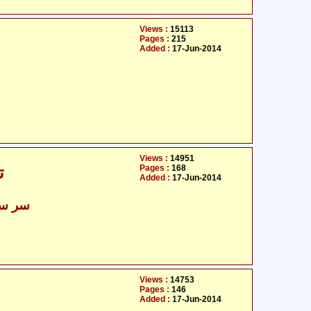
Views :
15113
Pages :
215
Added :
17-Jun-2014
Views :
14951
Pages :
168
ت
Added :
17-Jun-2014
سر سید
Views :
14753
Pages :
146
Added :
17-Jun-2014