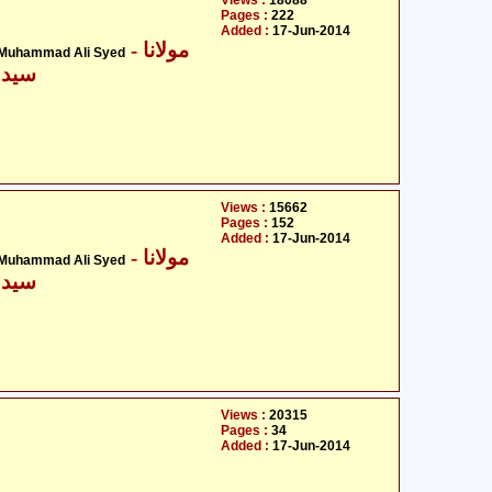
Views :
18088
Pages :
222
Added :
17-Jun-2014
- مولانا
 Muhammad Ali Syed
سید 
Views :
15662
Pages :
152
Added :
17-Jun-2014
- مولانا
 Muhammad Ali Syed
سید 
Views :
20315
Pages :
34
Added :
17-Jun-2014