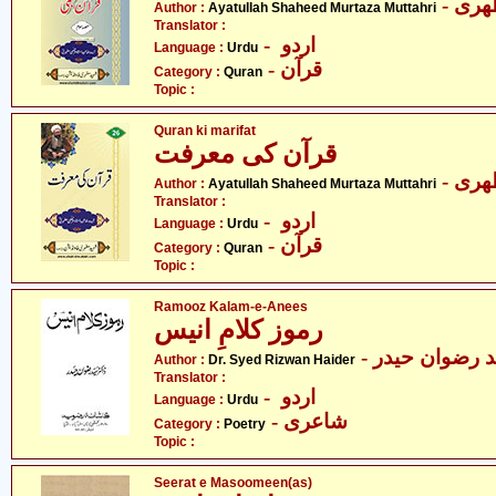
- ری
Author :
Ayatullah Shaheed Murtaza Muttahri
Translator :
- اردو
Language :
Urdu
- قرآن
Category :
Quran
Topic :
Quran ki marifat
قرآن کی معرفت
- ری
Author :
Ayatullah Shaheed Murtaza Muttahri
Translator :
- اردو
Language :
Urdu
- قرآن
Category :
Quran
Topic :
Ramooz Kalam-e-Anees
رموز کلامِ انیس
-  رضوان حیدر
Author :
Dr. Syed Rizwan Haider
Translator :
- اردو
Language :
Urdu
- شاعری
Category :
Poetry
Topic :
Seerat e Masoomeen(as)