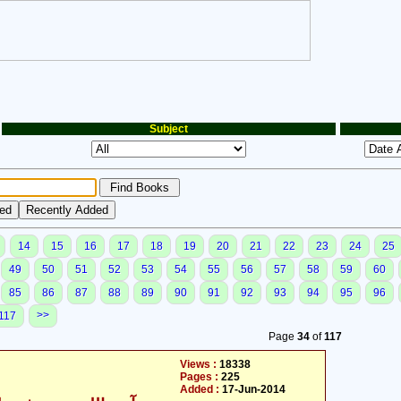
Subject
14
15
16
17
18
19
20
21
22
23
24
25
49
50
51
52
53
54
55
56
57
58
59
60
85
86
87
88
89
90
91
92
93
94
95
96
>>
117
Page
34
of
117
Views :
18338
Pages :
225
Added :
17-Jun-2014