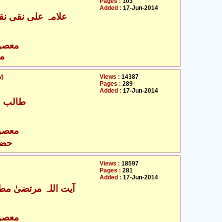
Pages :
103
Added :
17-Jun-2014
علامہ علی نقی نقو
- معصومین علیہ السلام
مع
w)
Views :
14387
Pages :
289
Added :
17-Jun-2014
طالب ح
- معصومین علیہ السلام
حضر
Views :
18597
Pages :
281
Added :
17-Jun-2014
آیت اللہ مرتضیٰ مطھ
- معصومین علیہ السلام