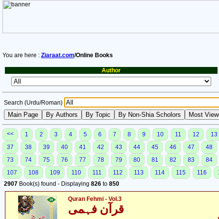
You are here :
Ziaraat.com
/Online Books
Author
Search (Urdu/Roman)
<<
1
2
3
4
5
6
7
8
9
10
11
12
13
37
38
39
40
41
42
43
44
45
46
47
48
73
74
75
76
77
78
79
80
81
82
83
84
107
108
109
110
111
112
113
114
115
116
2907
Book(s) found - Displaying
826
to
850
Quran Fehmi - Vol.3
قرآن فہمی