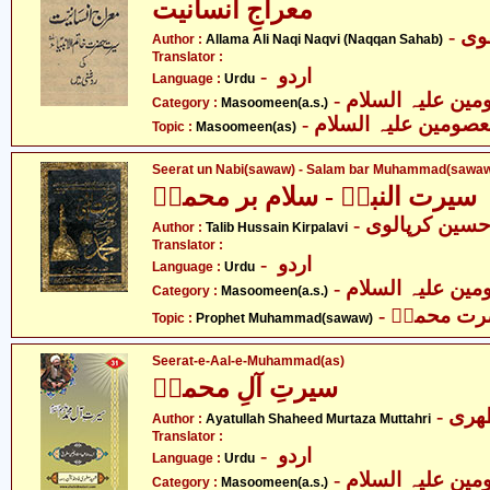
معراجِ انسانیت
- ی
Author :
Allama Ali Naqi Naqvi (Naqqan Sahab)
Translator :
- اردو
Language :
Urdu
Category :
Masoomeen(a.s.)
- صومین علیہ السلام
Topic :
Masoomeen(as)
Seerat un Nabi(sawaw) - Salam bar Muhammad(sawa
سیرت النبیؐ - سلام بر محمدؐ
- سین کرپالوی
Author :
Talib Hussain Kirpalavi
Translator :
- اردو
Language :
Urdu
Category :
Masoomeen(a.s.)
- ت محمدؐ
Topic :
Prophet Muhammad(sawaw)
Seerat-e-Aal-e-Muhammad(as)
سیرتِ آلِ محمدؑ
- ری
Author :
Ayatullah Shaheed Murtaza Muttahri
Translator :
- اردو
Language :
Urdu
Category :
Masoomeen(a.s.)