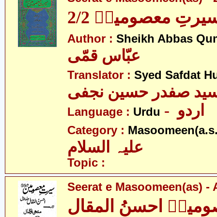
یرتِ معصومینؑ 2/2
Author :
Sheikh Abbas Qu
عبّاس قمّی
Translator :
Syed Safdat Hu
ید صفدر حسین نجفی
- اردو
Language :
Urdu
Category :
Masoomeen(a.s.
علیہ السلام
Topic :
Seerat e Masoomeen(as) -
مینؑ احسنُ المقال