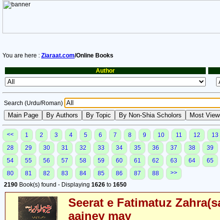
You are here :
Ziaraat.com
/Online Books
Author
Search (Urdu/Roman)
<<
1
2
3
4
5
6
7
8
9
10
11
12
13
28
29
30
31
32
33
34
35
36
37
38
39
54
55
56
57
58
59
60
61
62
63
64
65
>>
80
81
82
83
84
85
86
87
88
2190
Book(s) found - Displaying
1626
to
1650
Seerat e Fatimatuz Zahra(s
aainey may