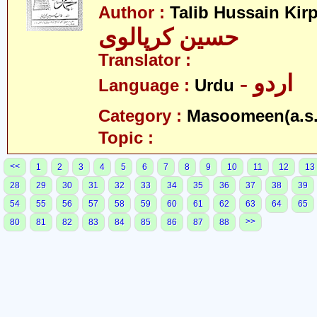
Author :
Talib Hussain Kirp
حسین کرپالوی
Translator :
- اردو
Language :
Urdu
Category :
Masoomeen(a.s.
Topic :
<<
1
2
3
4
5
6
7
8
9
10
11
12
13
28
29
30
31
32
33
34
35
36
37
38
39
54
55
56
57
58
59
60
61
62
63
64
65
>>
80
81
82
83
84
85
86
87
88