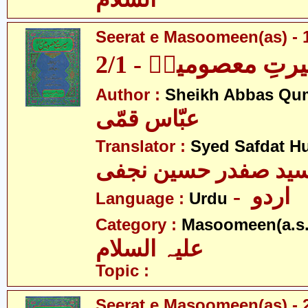
Seerat e Masoomeen(as) - 1
رتِ معصومینؑ - 2/1
Author :
Sheikh Abbas Qu
عبّاس قمّی
Translator :
Syed Safdat Hu
ید صفدر حسین نجفی
- اردو
Language :
Urdu
Category :
Masoomeen(a.s.
علیہ السلام
Topic :
Seerat e Masoomeen(as) - 2