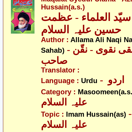
Hussain(a.s.)
سیّد العلماء - عظمت
حسین علیہ السلام
Author :
Allama Ali Naqi N
- علامہ علی نقی نقوی - نقّن
Sahab)
صاحب
Translator :
- اردو
Language :
Urdu
Category :
Masoomeen(a.s.
علیہ السلام
- م حسین
Topic :
Imam Hussain(as)
علیہ السلام