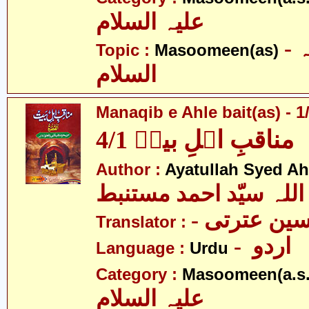
علیہ السلام
- معصومین علیہ
Topic :
Masoomeen(as)
السلام
Manaqib e Ahle bait(as) - 1
مناقبِ اہلِ بیتؑ 4/1
Author :
Ayatullah Syed A
اللہ سیّد احمد مستنبط
- ین عترتی
Translator :
- اردو
Language :
Urdu
Category :
Masoomeen(a.s.
علیہ السلام