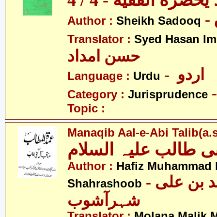
يحضره الفقيه - 4 / 4
Author :
Sheikh Sadooq
Translator :
Syed Hasan I
حسن امداد
- اردو
Language :
Urdu
Category :
Jurisprudence
Topic :
Manaqib Aal-e-Abi Talib(a.s
ی طالب علیہ السلام
Author :
Hafiz Muhammad b
- حافظ محمّد بن علی
Shahrashoob
شہرآشوب
Translator :
Molana Malik 