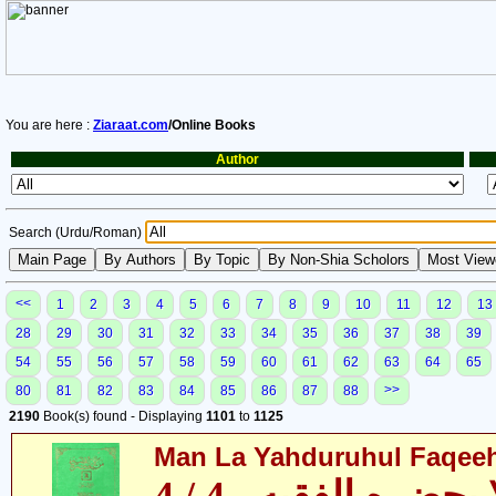
You are here :
Ziaraat.com
/Online Books
Author
Search (Urdu/Roman)
<<
1
2
3
4
5
6
7
8
9
10
11
12
13
28
29
30
31
32
33
34
35
36
37
38
39
54
55
56
57
58
59
60
61
62
63
64
65
>>
80
81
82
83
84
85
86
87
88
2190
Book(s) found - Displaying
1101
to
1125
Man La Yahduruhul Faqeeh 