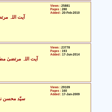
Views :
25881
Pages :
280
Added :
20-Feb-2010
آیت اللہ مرتض
Views :
23778
Pages :
193
Added :
17-Jun-2014
آیت اللہ مرتضیٰ مطھ
Views :
29109
Pages :
160
Added :
17-Jan-2009
سیّد محسن نق