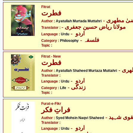
Fitrat
فطرت
- یٰ مطھری
Author :
Ayatullah Murtada Muttahri
- مولانا ریاض حسین جعفری
Translator :
- اردو
Language :
Urdu
- فلسفہ
Category :
Philosophy
Topic :
Fitrat - New
فطرت
- ری
Author :
Ayatullah Shaheed Murtaza Muttahri
Translator :
- اردو
Language :
Urdu
- زندگی
Category :
Life
Topic :
Furat-e-Fikr
فراتِ فکر
- وی شہید
Author :
Syed Mohsin Naqvi Shaheed
Translator :
- اردو
Language :
Urdu