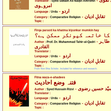
- سید سبطین علی نقوی
Translator :
Syed Sibtain Ali Naqvi Amrohvi
امروہوی
- اردو
Language :
Urdu
- تقابلِ ادیان
Category :
Comparative Religion
Topic :
Firqa parasti ka khatma kiyunkar mumkin hay
کا خاتمہ کیونکر ممکن ہے؟
- پروفیسر ڈاکٹر محمّد طاہر
Author :
Prof. Dr. Muhammad Tahir-ul-Qadri
القادری
Translator :
- اردو
Language :
Urdu
- تقابلِ ادیان
Category :
Comparative Religion
Topic :
From Non-Shia Scholor. Included for reference and research.
Fitna waza-e-ahadees
فتنہ وضع احادیث
- یّد حسیں رضوی
Author :
Syed Hussain Rizvi
Translator :
- اردو
Language :
Urdu
- تقابلِ ادیان
Category :
Comparative Religion
Topic :