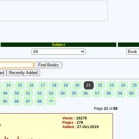
Subject
14
15
16
17
18
19
20
21
22
23
24
25
49
50
51
52
53
54
55
56
57
58
59
60
>>
85
86
87
88
Page
21
of
88
Views :
10278
Pages :
278
ف
Added :
27-Oct-2019