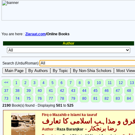
You are here :
Ziaraat.com
/Online Books
Author
Search (Urdu/Roman)
<<
1
2
3
4
5
6
7
8
9
10
11
12
13
37
38
39
40
41
42
43
44
45
46
47
48
73
74
75
76
77
78
79
80
81
82
83
84
2190
Book(s) found - Displaying
501
to
525
Firq o Mazahib e Islami ka tauruf
رق و مذاہبِ اسلامی کا تعارف
- رضا برنجکار
Author :
Raza Baranjkar