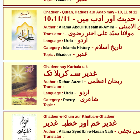
Topic :
Ghadeer
Ghadeer - Quran, Hadees aur Adab may - 10, 11 of 11
10،11/11 - یث اور ادب میں
- لامینی
Author :
Allama Abdul Hussain al-Amini
- مولانا سیّد علی اختر رضوی
Translator :
- اردو
Language :
Urdu
- تاریخِ اسلام
Category :
Islamic History
- غدیر
Topic :
Ghadeer
Ghadeer say Karbala tak
غدیر سے کربلا تک
- ریحان اعظمی
Author :
Rehan Aazmi
Translator :
- اردو
Language :
Urdu
- شاعری
Category :
Poetry
Topic :
Ghadeer-e-Khum aur Khutba-e-Ghadeer
غدیر خم اور خطبہ غدیر
- ن نجفی
Author :
Allama Syed Ibn-e-Hasan Najfi
Translator :