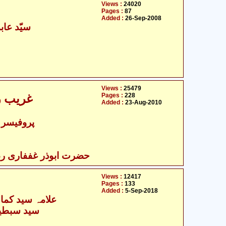
Views :
24020
Pages :
87
Added :
26-Sep-2008
سیّد عاب
Views :
25479
Pages :
228
غریب ر
Added :
23-Aug-2010
پروفیسر 
حضرت ابوذر غففاری رضی
Views :
12417
Pages :
133
Added :
5-Sep-2018
علامہ سید کمال
سید سبطین