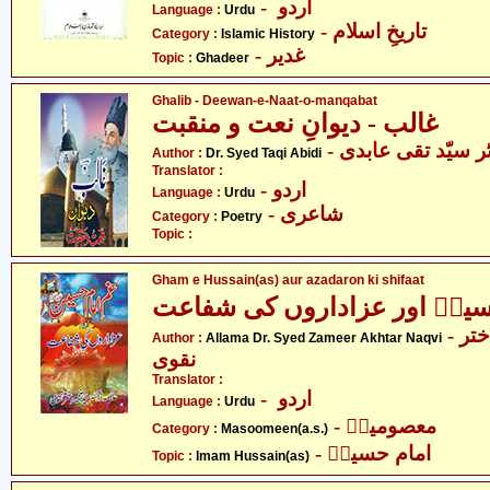
- اردو
Language :
Urdu
- تاریخِ اسلام
Category :
Islamic History
- غدیر
Topic :
Ghadeer
Ghalib - Deewan-e-Naat-o-manqabat
غالب - دیوانِ نعت و منقبت
- ر سیّد تقی عابدی
Author :
Dr. Syed Taqi Abidi
Translator :
- اردو
Language :
Urdu
- شاعری
Category :
Poetry
Topic :
Gham e Hussain(as) aur azadaron ki shifaat
سینؑ اور عزاداروں کی شفاعت
- علامہ ڈاکٹر سید ضمیر اختر
Author :
Allama Dr. Syed Zameer Akhtar Naqvi
نقوی
Translator :
- اردو
Language :
Urdu
- معصومینؑ
Category :
Masoomeen(a.s.)
- امام حسینؑ
Topic :
Imam Hussain(as)