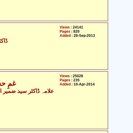
Views :
24141
Pages :
820
Added :
28-Sep-2013
ڈاکٹ
Views :
25028
Pages :
235
غمِ ح
Added :
10-Apr-2014