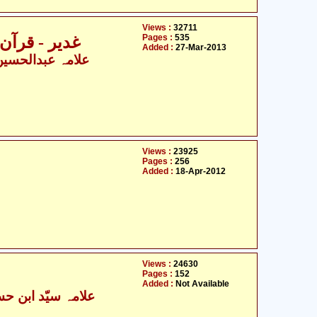
Views :
32711
Pages :
535
غدیر - قرآن، حد
Added :
27-Mar-2013
علامہ عبدالحسین ا
Views :
23925
Pages :
256
Added :
18-Apr-2012
Views :
24630
Pages :
152
Added :
Not Available
علامہ سیّد ابن حس