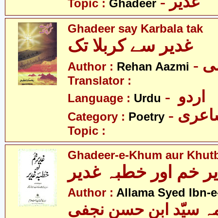
- غدیر
Topic :
Ghadeer
Ghadeer say Karbala tak
غدیر سے کربلا تک
- 
Author :
Rehan Aazmi
Translator :
- اردو
Language :
Urdu
- عری
Category :
Poetry
Topic :
Ghadeer-e-Khum aur Khut
ر خم اور خطبہ غدیر
Author :
Allama Syed Ibn-e
ہ سیّد ابن حسن نجفی