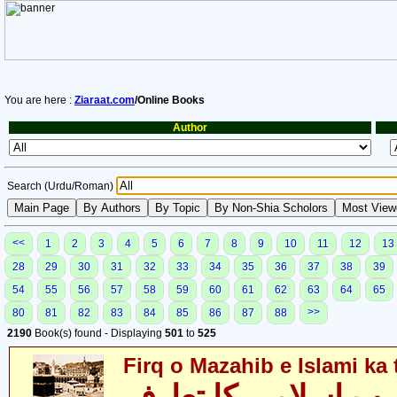
You are here :
Ziaraat.com
/Online Books
Author
Search (Urdu/Roman)
<<
1
2
3
4
5
6
7
8
9
10
11
12
13
28
29
30
31
32
33
34
35
36
37
38
39
54
55
56
57
58
59
60
61
62
63
64
65
>>
80
81
82
83
84
85
86
87
88
2190
Book(s) found - Displaying
501
to
525
Firq o Mazahib e Islami ka 