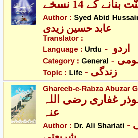
بنانے کے 14 نسخے
Author :
Syed Abid Hussain
عابد حسین زیدی
Translator :
- اردو
Language :
Urdu
- می
Category :
General
- زندگی
Topic :
Life
Ghareeb-e-Rabza Abuzar Gha
وذر غفاری رضی اللہ
عنہ
- ڈاکٹر علی
Author :
Dr. Ali Shariati
شریعتی