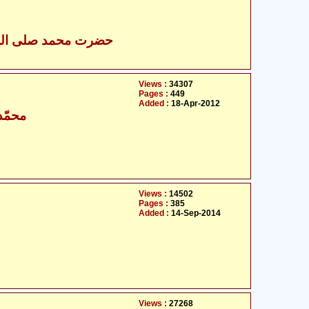
Views :
34307
Pages :
449
Added :
18-Apr-2012
محمّد
Views :
14502
Pages :
385
Added :
14-Sep-2014
Views :
27268