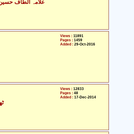
علامہ الطاف حسین ک
Views :
11891
Pages :
1459
Added :
29-Oct-2016
Views :
12833
Pages :
48
Added :
17-Dec-2014
ٹھ