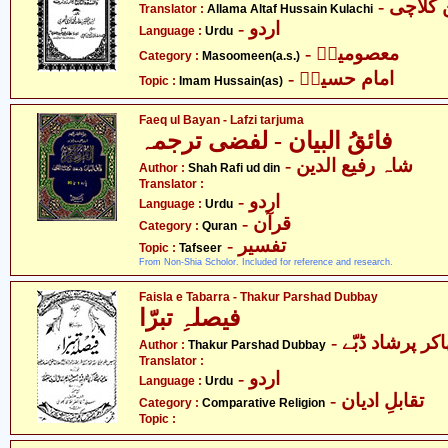
- لاچی
Translator :
Allama Altaf Hussain Kulachi
- اردو
Language :
Urdu
- معصومینؑ
Category :
Masoomeen(a.s.)
- امام حسینؑ
Topic :
Imam Hussain(as)
Faeq ul Bayan - Lafzi tarjuma
فائقُ البیان - لفضی ترجمہ
- شاہ رفیع الدین
Author :
Shah Rafi ud din
Translator :
- اردو
Language :
Urdu
- قرآن
Category :
Quran
- تفسیر
Topic :
Tafseer
From Non-Shia Scholor. Included for reference and research.
Faisla e Tabarra - Thakur Parshad Dubbay
فیصلہِ تبرّا
- اکر پرشاد ڈبّے
Author :
Thakur Parshad Dubbay
Translator :
- اردو
Language :
Urdu
- تقابلِ ادیان
Category :
Comparative Religion
Topic :