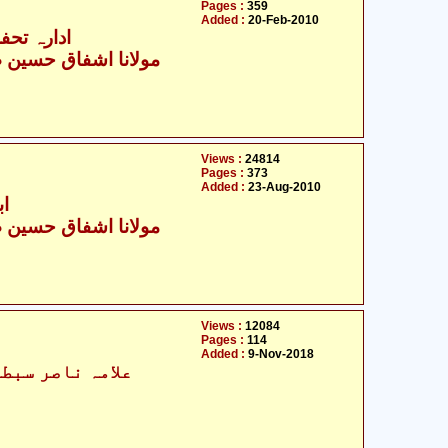
Pages :
359
Added :
20-Feb-2010
- ادارہ تحفظ حسینیت
مولانا اشفاق حسین ص
Views :
24814
Pages :
373
Added :
23-Aug-2010
اب
مولانا اشفاق حسین ص
Views :
12084
Pages :
114
Added :
9-Nov-2018
علامہ ناصر سبطی