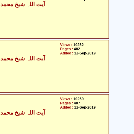
آی
Views :
10252
Pages :
482
Added :
12-Sep-2019
آی
Views :
10259
Pages :
407
Added :
12-Sep-2019
آی