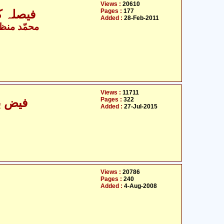
Views :
20610
Pages :
177
فیصلہ ک
Added :
28-Feb-2011
محمّد منظو
Views :
11711
Pages :
322
فیض ب
Added :
27-Jul-2015
Views :
20786
Pages :
240
Added :
4-Aug-2008