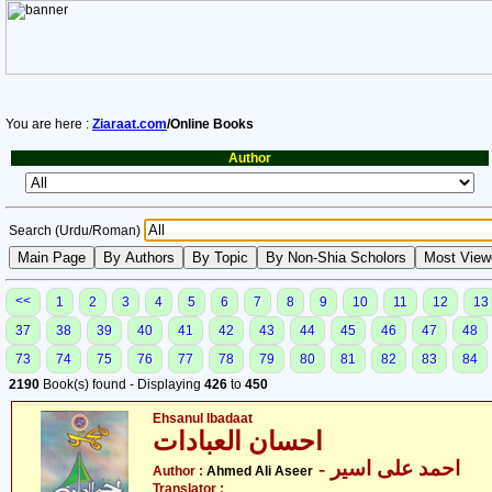
You are here :
Ziaraat.com
/Online Books
Author
Search (Urdu/Roman)
<<
1
2
3
4
5
6
7
8
9
10
11
12
13
37
38
39
40
41
42
43
44
45
46
47
48
73
74
75
76
77
78
79
80
81
82
83
84
2190
Book(s) found - Displaying
426
to
450
Ehsanul Ibadaat
احسان العبادات
- احمد علی اسیر
Author :
Ahmed Ali Aseer
Translator :