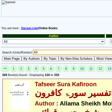
You are here :
Ziaraat.com
/Online Books
Author
Search (Urdu/Roman)
<<
1
2
3
4
5
6
7
8
9
10
11
12
13
389
Book(s) found - Displaying
326
to
350
Tafseer Sura Kafiroon
تفسیر سورۃ کافرون
Author :
Allama Sheikh Moh