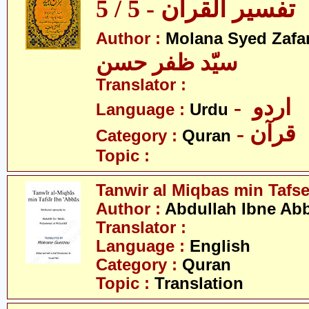
تفسیر القرآن - 5 / 5
Author :
Molana Syed Zafa
سیّد ظفر حسن
Translator :
- اردو
Language :
Urdu
- قرآن
Category :
Quran
Topic :
Tanwir al Miqbas min Tafs
Author :
Abdullah Ibne Ab
Translator :
Language :
English
Category :
Quran
Topic :
Translation