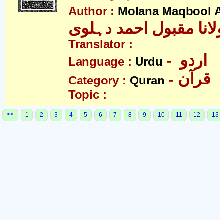
Author :
Molana Maqbool 
لانا مقبول احمد دہلوی
Translator :
- اردو
Language :
Urdu
- قرآن
Category :
Quran
Topic :
<<
1
2
3
4
5
6
7
8
9
10
11
12
13