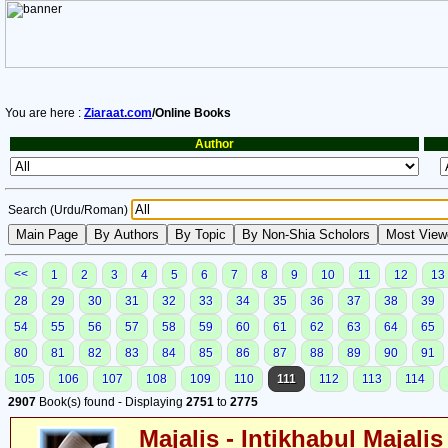
You are here :
Ziaraat.com
/Online Books
Author
Search (Urdu/Roman)
<<
1
2
3
4
5
6
7
8
9
10
11
12
13
28
29
30
31
32
33
34
35
36
37
38
39
54
55
56
57
58
59
60
61
62
63
64
65
80
81
82
83
84
85
86
87
88
89
90
91
105
106
107
108
109
110
111
112
113
114
2907
Book(s) found - Displaying
2751
to
2775
Majalis - Intikhabul Majalis