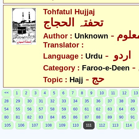
Tohfatul Hujjaj
تحفتہ الحجاج
- علوم
Author :
Unknown
Translator :
- اردو
Language :
Urdu
Category :
Faroo-e-Deen
- حج
Topic :
Hajj
<<
1
2
3
4
5
6
7
8
9
10
11
12
13
28
29
30
31
32
33
34
35
36
37
38
39
54
55
56
57
58
59
60
61
62
63
64
65
80
81
82
83
84
85
86
87
88
89
90
91
105
106
107
108
109
110
111
112
113
114