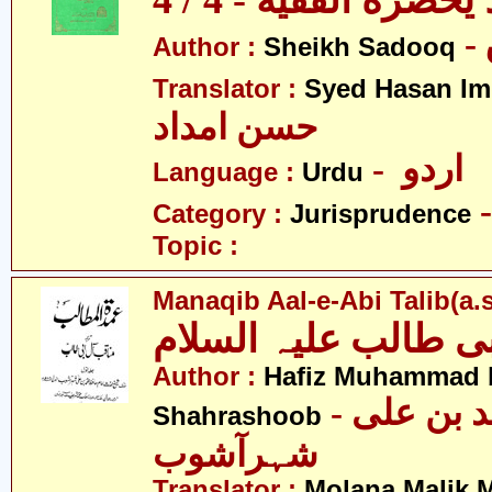
يحضره الفقيه - 4 / 4
Author :
Sheikh Sadooq
Translator :
Syed Hasan I
حسن امداد
- اردو
Language :
Urdu
Category :
Jurisprudence
Topic :
Manaqib Aal-e-Abi Talib(a.s
ی طالب علیہ السلام
Author :
Hafiz Muhammad b
- حافظ محمّد بن علی
Shahrashoob
شہرآشوب
Translator :
Molana Malik 