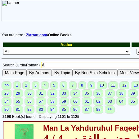
You are here :
Ziaraat.com
/Online Books
Author
Search (Urdu/Roman)
<<
1
2
3
4
5
6
7
8
9
10
11
12
13
28
29
30
31
32
33
34
35
36
37
38
39
54
55
56
57
58
59
60
61
62
63
64
65
>>
80
81
82
83
84
85
86
87
88
2190
Book(s) found - Displaying
1101
to
1125
Man La Yahduruhul Faqeeh 