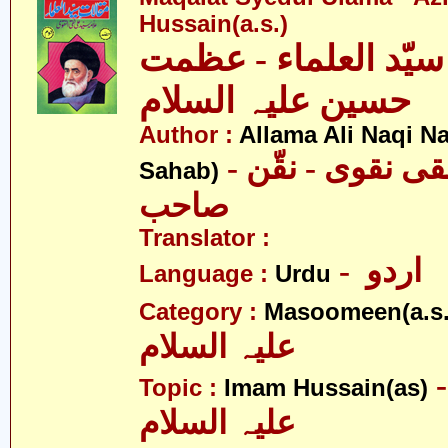
Hussain(a.s.)
سیّد العلماء - عظمت
حسین علیہ السلام
Author :
Allama Ali Naqi N
- علامہ علی نقی نقوی - نقّن
Sahab)
صاحب
Translator :
- اردو
Language :
Urdu
Category :
Masoomeen(a.s.
علیہ السلام
- م حسین
Topic :
Imam Hussain(as)
علیہ السلام