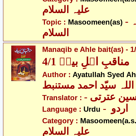
علیہ السلام
- معصومین علیہ
Topic :
Masoomeen(as)
السلام
Manaqib e Ahle bait(as) - 1
مناقبِ اہلِ بیتؑ 4/1
Author :
Ayatullah Syed A
اللہ سیّد احمد مستنبط
- ین عترتی
Translator :
- اردو
Language :
Urdu
Category :
Masoomeen(a.s.
علیہ السلام