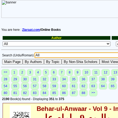
You are here :
Ziaraat.com
/Online Books
Author
Search (Urdu/Roman)
<<
1
2
3
4
5
6
7
8
9
10
11
12
13
28
29
30
31
32
33
34
35
36
37
38
39
54
55
56
57
58
59
60
61
62
63
64
65
>>
80
81
82
83
84
85
86
87
88
2190
Book(s) found - Displaying
351
to
375
Behar-ul-Anwaar - Vol 9 - I