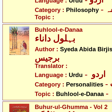
Language :
Urdu
-
Category :
Philosophy
Topic :
Buhlool-e-Danaa
بہلول داناء
Author :
Syeda Abida Birji
برجیس
Translator :
- اردو
Language :
Urdu
Category :
Personalities
Topic :
Buhlool-e-Danaa
Buhur-ul-Ghumma - Vol 2