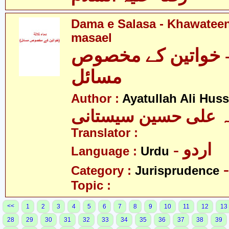
Dama e Salasa - Khawatee
masael
 - خواتین کے مخصوص
مسائل
Author :
Ayatullah Ali Huss
لہ علی حسین سیستانی
Translator :
- اردو
Language :
Urdu
Category :
Jurisprudence
Topic :
<<
1
2
3
4
5
6
7
8
9
10
11
12
13
28
29
30
31
32
33
34
35
36
37
38
39