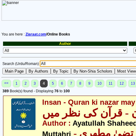
You are here :
Ziaraat.com
/Online Books
Author
Search (Urdu/Roman)
<<
1
2
3
4
5
6
7
8
9
10
11
12
13
389
Book(s) found - Displaying
76
to
100
Insan - Quran ki nazar may
 - قرآن کی نظر میں
Author :
Ayatullah Shahee
- رتضیٰ مطھری
Muttahri