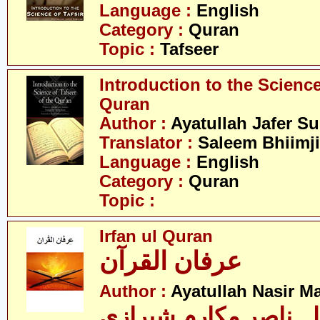
Language :
English
Category :
Quran
Topic :
Tafseer
Introduction to the Science
Quran
Author :
Ayatullah Jafer S
Translator :
Saleem Bhiimji
Language :
English
Category :
Quran
Topic :
Irfan ul Quran
عرفان القرآن
Author :
Ayatullah Nasir M
لہ ناصر مکارم شیرازی