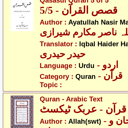
Qasasul Quran 5 of 5
قصص القرآن - 5/5
Author :
Ayatullah Nasir M
لہ ناصر مکارم شیرازی
Translator :
Iqbal Haider H
حیدر حیدری
- اردو
Language :
Urdu
- قرآن
Category :
Quran
Topic :
Quran - Arabic Text
 عربک ٹیکسٹ
- الله )سبحان و
Author :
Allah(swt)