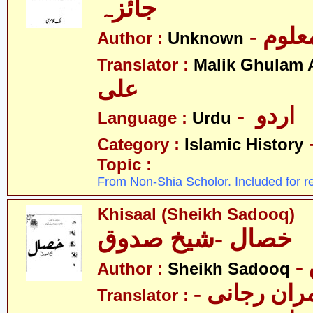
جائزہ
- علوم
Author :
Unknown
Translator :
Malik Ghulam A
علی
- اردو
Language :
Urdu
Category :
Islamic History
Topic :
From Non-Shia Scholor. Included for r
Khisaal (Sheikh Sadooq)
خصال -شیخ صدوق
Author :
Sheikh Sadooq
- ان رجانی
Translator :