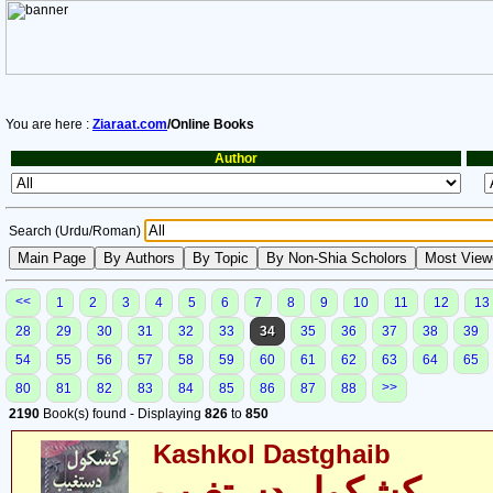
You are here :
Ziaraat.com
/Online Books
Author
Search (Urdu/Roman)
<<
1
2
3
4
5
6
7
8
9
10
11
12
13
28
29
30
31
32
33
34
35
36
37
38
39
54
55
56
57
58
59
60
61
62
63
64
65
>>
80
81
82
83
84
85
86
87
88
2190
Book(s) found - Displaying
826
to
850
Kashkol Dastghaib