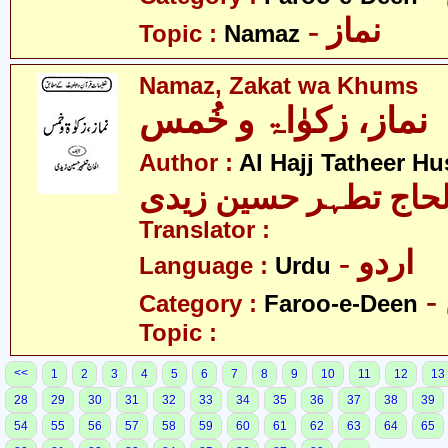
- نماز
Topic :
Namaz
Namaz, Zakat wa Khums
نماز، زکوٰاۃ و خُمس
Author :
Al Hajj Tatheer Hu
لحاج تطہر حسین زیدی
Translator :
- اردو
Language :
Urdu
Category :
Faroo-e-Deen
Topic :
<<
1
2
3
4
5
6
7
8
9
10
11
12
13
28
29
30
31
32
33
34
35
36
37
38
39
54
55
56
57
58
59
60
61
62
63
64
65