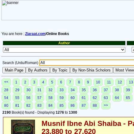
You are here :
Ziaraat.com
/Online Books
Author
Search (Urdu/Roman)
<<
1
2
3
4
5
6
7
8
9
10
11
12
13
28
29
30
31
32
33
34
35
36
37
38
39
54
55
56
57
58
59
60
61
62
63
64
65
>>
80
81
82
83
84
85
86
87
88
2190
Book(s) found - Displaying
1276
to
1300
Musnif Ibne Abi Shaiba - P
23,880 to 27,620