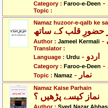
Category :
Faroo-e-Deen
Topic :
Namaz huzoor-e-qalb ke sa
 حضورِ قلب کے ساتھ
Author :
Jameel Kermali
Translator :
- اردو
Language :
Urdu
Category :
Faroo-e-Deen
- نمار
Topic :
Namaz
Namaz Kaise Parhain
نماز کیسے پڑھیں ؟
Author :
Syed Nazar Abbas