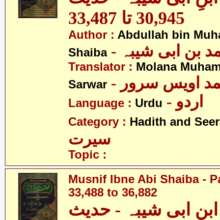
30,945 تا 33,487
Author :
Abdullah bin Muh
-  بن ابی شیبہ
Shaiba
Translator :
Molana Muham
- مد اویس سرور
Sarwar
- اردو
Language :
Urdu
Category :
Hadith and Seer
سیرت
Topic :
Musnif Ibne Abi Shaiba - P
33,488 to 36,882
نِ ابی شیبہ - حدیث