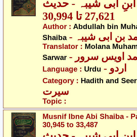
نِ ابی شیبہ - حدیث
27,621 تا 30,994
Author :
Abdullah bin Muh
-  بن ابی شیبہ
Shaiba
Translator :
Molana Muham
- مد اویس سرور
Sarwar
- اردو
Language :
Urdu
Category :
Hadith and Seer
سیرت
Topic :
Musnif Ibne Abi Shaiba - P
30,945 to 33,487
نِ ابی شیبہ - حدیث