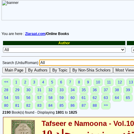
You are here :
Ziaraat.com
/Online Books
Author
Search (Urdu/Roman)
<<
1
2
3
4
5
6
7
8
9
10
11
12
13
28
29
30
31
32
33
34
35
36
37
38
39
54
55
56
57
58
59
60
61
62
63
64
65
>>
80
81
82
83
84
85
86
87
88
2190
Book(s) found - Displaying
1801
to
1825
Tafseer e Namoona - Vol.10