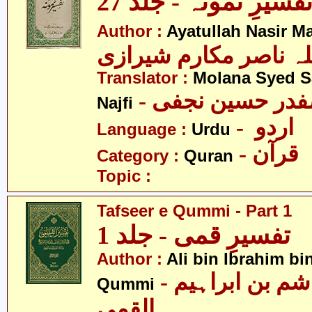
فسیرِ نمونہ - جلد 27
Author :
Ayatullah Nasir M
لہ ناصر مکارم شیرازی
Translator :
Molana Syed S
- صفدر حسین نجفی
Najfi
- اردو
Language :
Urdu
- قرآن
Category :
Quran
Topic :
Tafseer e Qummi - Part 1
تفسیرِ قمی - جلد 1
Author :
Ali bin Ibrahim b
- علی بن ہاشم بن ابراہیم
Qummi
القمی