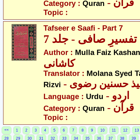
- قرآن
Category :
Quran
Topic :
Tafseer e Saafi - Part 7
تفسیرِ صافی - جلد 7
Author :
Mulla Faiz Kashan
کاشانی
Translator :
Molana Syed T
- میذ حسنین رضوی
Rizvi
- اردو
Language :
Urdu
- قرآن
Category :
Quran
Topic :
<<
1
2
3
4
5
6
7
8
9
10
11
12
13
28
29
30
31
32
33
34
35
36
37
38
39