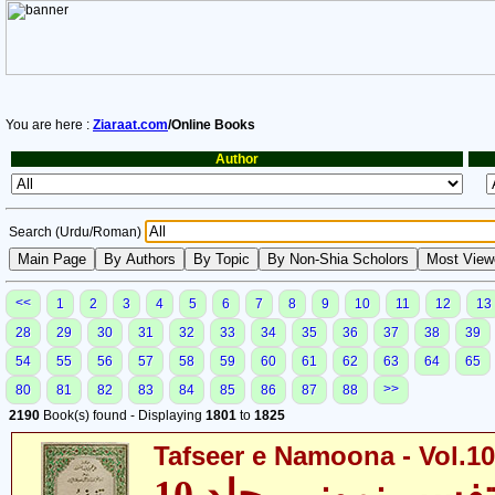
You are here :
Ziaraat.com
/Online Books
Author
Search (Urdu/Roman)
<<
1
2
3
4
5
6
7
8
9
10
11
12
13
28
29
30
31
32
33
34
35
36
37
38
39
54
55
56
57
58
59
60
61
62
63
64
65
>>
80
81
82
83
84
85
86
87
88
2190
Book(s) found - Displaying
1801
to
1825
Tafseer e Namoona - Vol.10