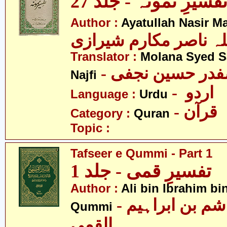
فسیرِ نمونہ - جلد 27
Author :
Ayatullah Nasir M
لہ ناصر مکارم شیرازی
Translator :
Molana Syed S
- صفدر حسین نجفی
Najfi
- اردو
Language :
Urdu
- قرآن
Category :
Quran
Topic :
Tafseer e Qummi - Part 1
تفسیرِ قمی - جلد 1
Author :
Ali bin Ibrahim b
- علی بن ہاشم بن ابراہیم
Qummi
القمی