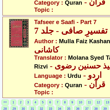
- قرآن
Category :
Quran
Topic :
Tafseer e Saafi - Part 7
تفسیرِ صافی - جلد 7
Author :
Mulla Faiz Kashan
کاشانی
Translator :
Molana Syed T
- میذ حسنین رضوی
Rizvi
- اردو
Language :
Urdu
- قرآن
Category :
Quran
Topic :
<<
1
2
3
4
5
6
7
8
9
10
11
12
13
28
29
30
31
32
33
34
35
36
37
38
39