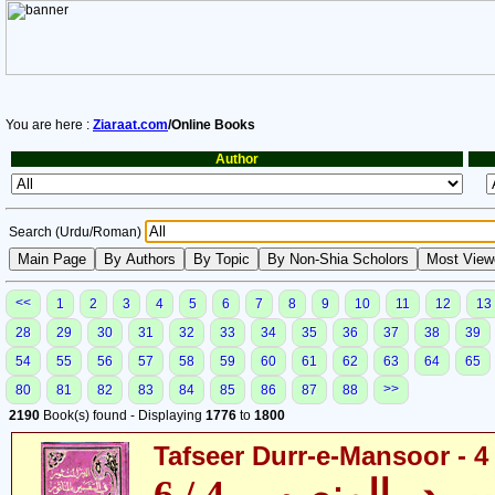
You are here :
Ziaraat.com
/Online Books
Author
Search (Urdu/Roman)
<<
1
2
3
4
5
6
7
8
9
10
11
12
13
28
29
30
31
32
33
34
35
36
37
38
39
54
55
56
57
58
59
60
61
62
63
64
65
>>
80
81
82
83
84
85
86
87
88
2190
Book(s) found - Displaying
1776
to
1800
Tafseer Durr-e-Mansoor - 4 