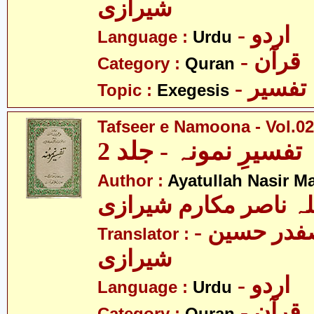
شیرازی
- اردو
Language :
Urdu
- قرآن
Category :
Quran
- تفسیر
Topic :
Exegesis
Tafseer e Namoona - Vol.02
تفسیرِ نمونہ - جلد 2
Author :
Ayatullah Nasir M
لہ ناصر مکارم شیرازی
- مولانا سید صفدر حسین
Translator :
شیرازی
- اردو
Language :
Urdu
- قرآن