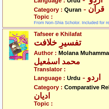
Language :
Urdu
- قرآن
Category :
Quran
Topic :
From Non-Shia Scholor. Included for r
Tafseer e Khilafat
تفسیرِ خلافت
Author :
Molana Muhammad
محمد اسمٰعیل
Translator :
- اردو
Language :
Urdu
Category :
Comparative Re
ادیان
Topic :