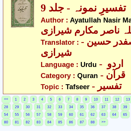
تفسیرِ نمونہ - جلد 9
Author :
Ayatullah Nasir M
لہ ناصر مکارم شیرازی
- مولانا سید صفدر حسین
Translator :
شیرازی
- اردو
Language :
Urdu
- قرآن
Category :
Quran
- تفسیر
Topic :
Tafseer
<<
1
2
3
4
5
6
7
8
9
10
11
12
13
28
29
30
31
32
33
34
35
36
37
38
39
54
55
56
57
58
59
60
61
62
63
64
65
>>
80
81
82
83
84
85
86
87
88