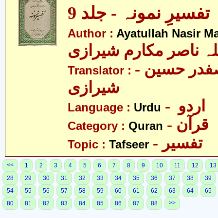
تفسیرِ نمونہ - جلد 9
Author :
Ayatullah Nasir M
لہ ناصر مکارم شیرازی
- مولانا سید صفدر حسین
Translator :
شیرازی
- اردو
Language :
Urdu
- قرآن
Category :
Quran
- تفسیر
Topic :
Tafseer
<<
1
2
3
4
5
6
7
8
9
10
11
12
13
28
29
30
31
32
33
34
35
36
37
38
39
54
55
56
57
58
59
60
61
62
63
64
65
>>
80
81
82
83
84
85
86
87
88