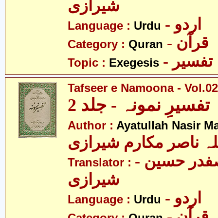
شیرازی
- اردو
Language :
Urdu
- قرآن
Category :
Quran
- تفسیر
Topic :
Exegesis
Tafseer e Namoona - Vol.02
تفسیرِ نمونہ - جلد 2
Author :
Ayatullah Nasir M
لہ ناصر مکارم شیرازی
- مولانا سید صفدر حسین
Translator :
شیرازی
- اردو
Language :
Urdu
- قرآن