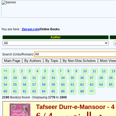
You are here :
Ziaraat.com
/Online Books
Author
Search (Urdu/Roman)
<<
1
2
3
4
5
6
7
8
9
10
11
12
13
28
29
30
31
32
33
34
35
36
37
38
39
54
55
56
57
58
59
60
61
62
63
64
65
>>
80
81
82
83
84
85
86
87
88
2190
Book(s) found - Displaying
1776
to
1800
Tafseer Durr-e-Mansoor - 4 