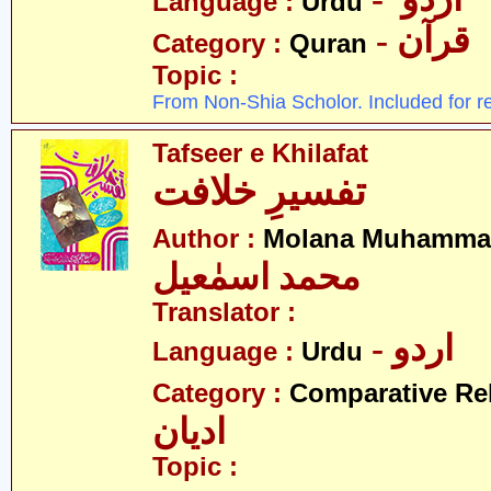
Language :
Urdu
- قرآن
Category :
Quran
Topic :
From Non-Shia Scholor. Included for r
Tafseer e Khilafat
تفسیرِ خلافت
Author :
Molana Muhammad
محمد اسمٰعیل
Translator :
- اردو
Language :
Urdu
Category :
Comparative Re
ادیان
Topic :